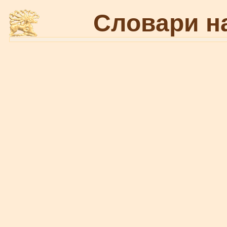
Словари н