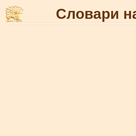
Словари н