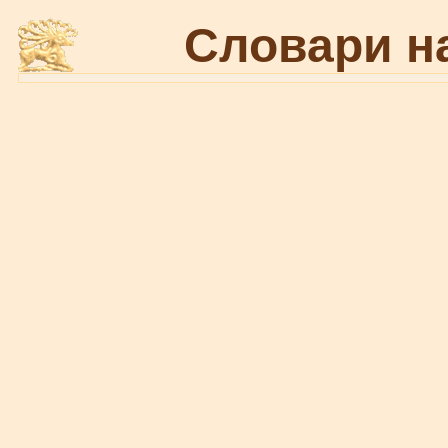
Словари н