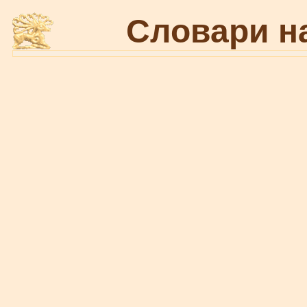
Словари н