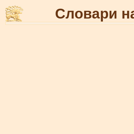
Словари н