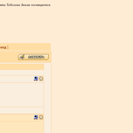
яти Таболова Акима посвящается.
|
ход