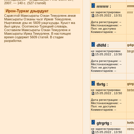
2007. — 140 с. (527 статей)
rrrrrrrr :
rrrrr
Ирон-Туркаг дзырдуат
не зарегистрирован
rrrrr
Сарæзтой Мамсыраты Озкан Темурленк æмæ
15.05.2022 , 13:51
Мамсыраты Озканы чызг Ирмæ Темурленк.
Дата регистрации: --
Ныртæккæ дзы ис 5609 уацхъуыды. Куыст ма
Местонахождение: --
йыл цæуы. Осетинско-Турецкий словарь.
Пол: не доступно
Составили Мамсыраты Озкан Темурленк и
Комментариев: --
Мамсыраты Ирма Темурленк. В настоящее
время содержит 5609 статей. В стадии
разработки.
dfdfd :
gdg
не зарегистрирован
btrg
15.05.2022 , 13:50
Дата регистрации: --
Местонахождение: --
Пол: не доступно
Комментариев: --
tbrtg :
gtrg
не зарегистрирован
btrbt
15.05.2022 , 13:50
Дата регистрации: --
Местонахождение: --
Пол: не доступно
Комментариев: --
gtrgrtg :
hrth
не зарегистрирован
ntrtn
15.05.2022 , 13:50