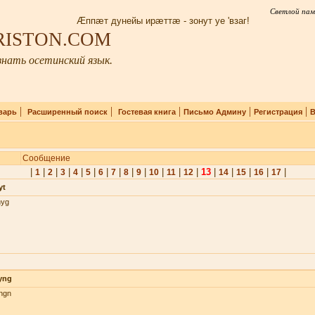
Светлой пам
Æппæт дунейы ирæттæ - зонут уе 'взаг!
IRISTON.COM
нать осетинский язык.
|
|
|
|
|
варь
Расширенный поиск
Гостевая книга
Письмо Админу
Регистрация
В
Сообщение
|
|
|
|
|
|
|
|
|
|
|
|
|
13
|
|
|
|
|
1
2
3
4
5
6
7
8
9
10
11
12
14
15
16
17
yt
nyg
yng
hgn