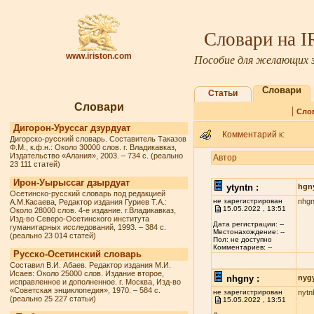
Словари на 
www.iriston.com
Пособие для желающих з
Словари
Статьи
Словари
|
Сло
Дигорон-Уруссаг дзурдуат
Комментарий к:
Дигорско-русский словарь. Составитель Таказов
Ф.М., к.ф.н.: Около 30000 слов. г. Владикавказ,
Издательство «Алания», 2003. – 734 с. (реально
Автор
23 111 статей)
Ирон-Уырыссаг дзырдуат
ytyntn :
hgn
Осетинско-русский словарь под редакцией
не зарегистрирован
nhg
А.М.Касаева, Редактор издания Гуриев Т.А.:
15.05.2022 , 13:51
Около 28000 слов. 4-е издание. г.Владикавказ,
Изд-во Северо-Осетинского института
Дата регистрации: --
гуманитарных исследований, 1993. – 384 с.
Местонахождение: --
(реально 23 014 статей)
Пол: не доступно
Комментариев: --
Русско-Осетинский словарь
Составил В.И. Абаев. Редактор издания М.И.
Исаев: Около 25000 слов. Издание второе,
nhgny :
nyg
исправленное и дополненное. г. Москва, Изд-во
«Советская энциклопедия», 1970. – 584 с.
не зарегистрирован
nytn
(реально 25 227 статьи)
15.05.2022 , 13:51