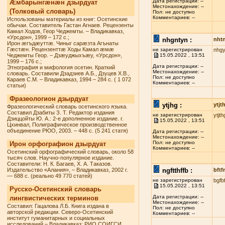
Дата регистрации: --
Æмбарынгæнæн дзырдуат
Местонахождение: --
(Толковый словарь)
Пол: не доступно
Комментариев: --
Использованы материалы из книг: Осетинские
обычаи. Составитель Гастан Агнаев. Рецензенты
Камал Ходов, Геор Чеджемты. – Владикавказ,
«Урсдон», 1999 – 172 с.;
nhgntyn :
nht
Ирон æгъдæуттæ. Чиныг сарæзта Агънаты
Гæстæн. Рецензенттæ Ходы Камал æмæ
не зарегистрирован
nhgy
Чеджемты Геор. – Дзæуджыхъæу, «Урсдон»,
15.05.2022 , 13:51
1999 – 176 с.;
Дата регистрации: --
Этнография и мифология осетин. Краткий
Местонахождение: --
словарь. Составили Дзадзиев А.Б., Дзуцев Х.В.,
Пол: не доступно
Караев С.М. – Владикавказ, 1994 – 284 с. ( 1 072
Комментариев: --
статьи)
Фразеологион дзырдуат
ytjhg :
ytjt
Фразеологический словарь осетинского языка.
Составил Дзабиты З. Т. Редактор издания
не зарегистрирован
ytjth
Дзиццойты Ю. А.: 2-е дополненное издание. г.
15.05.2022 , 13:51
Цхинвал, Полиграфическое производственное
объединение РЮО, 2003. – 448 с. (5 241 статя)
Дата регистрации: --
Местонахождение: --
Пол: не доступно
Ирон орфографион дзырдуат
Комментариев: --
Осетинский орфографический словарь, около 58
тысяч слов. Научно-популярное издание.
Составители: Н. К. Багаев, Х. А. Таказов.
Издательство «Алания», – Владикавказ, 2002 г.
ngftthffb :
bftf
— 688 с. (реально 49 770 статей)
не зарегистрирован
bgfb
15.05.2022 , 13:51
Русско-Осетинский словарь
Дата регистрации: --
лингвистических терминов
Местонахождение: --
Составил: Гацалова Л.Б. Книга издана в
Пол: не доступно
авторской редакции. Северо-Осетинский
Комментариев: --
институт гуманитарных и социальных
исследований – Владикавказ: РИО СОИГСИ,