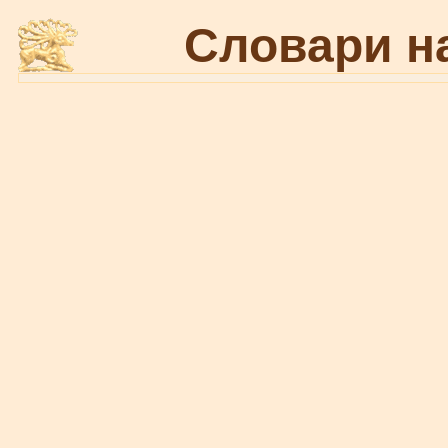
Словари н