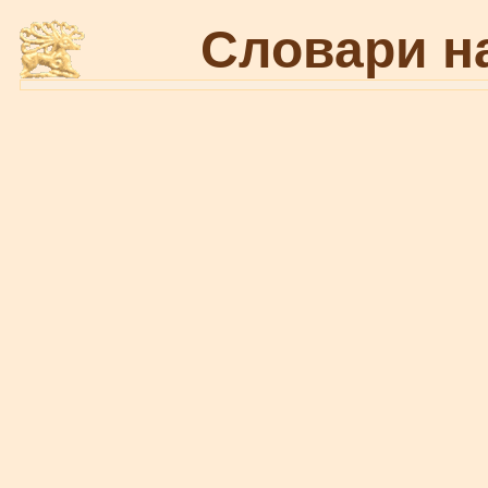
Словари н