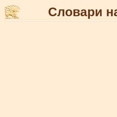
Словари н