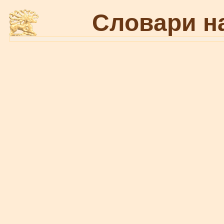
Словари н