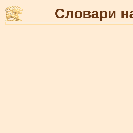
Словари н