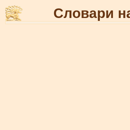
Словари н