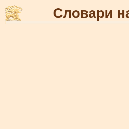
Словари н