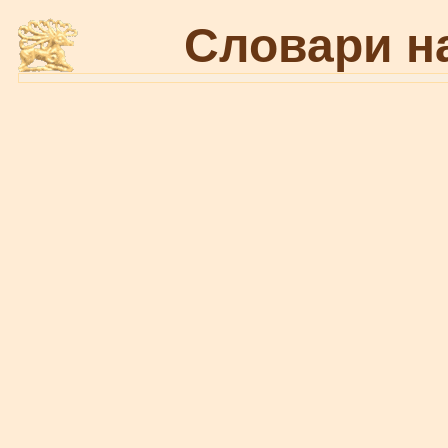
Словари н