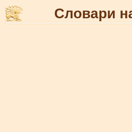
Словари н