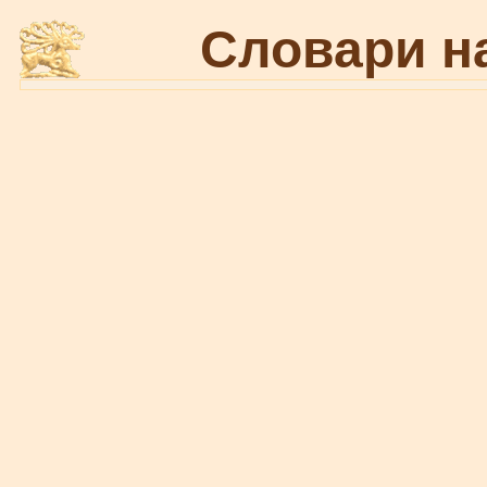
Словари н