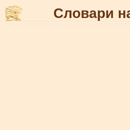
Словари н