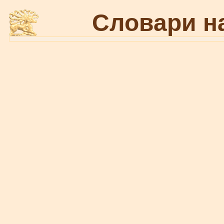
Словари н