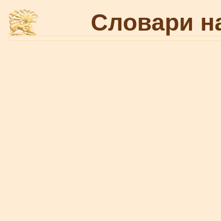
Словари н