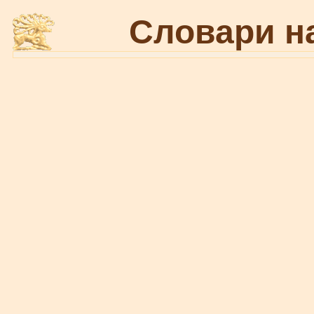
Словари н