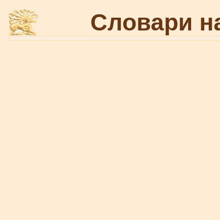
Словари н