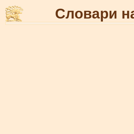
Словари н