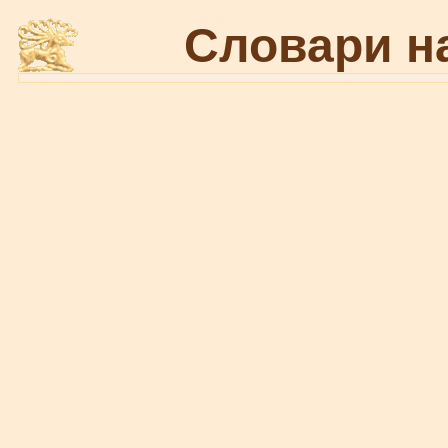
Словари н