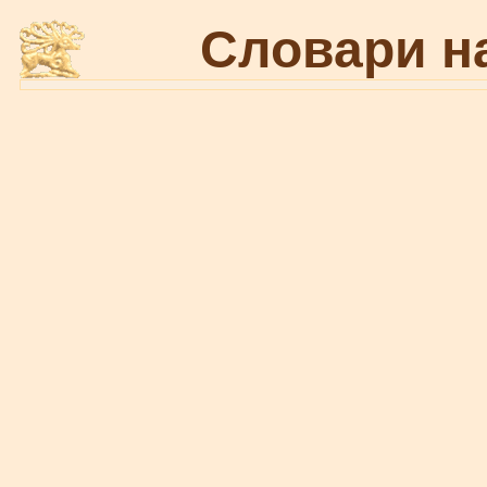
Словари н