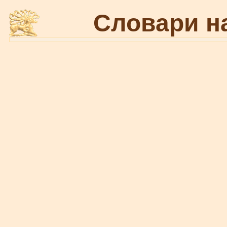
Словари н