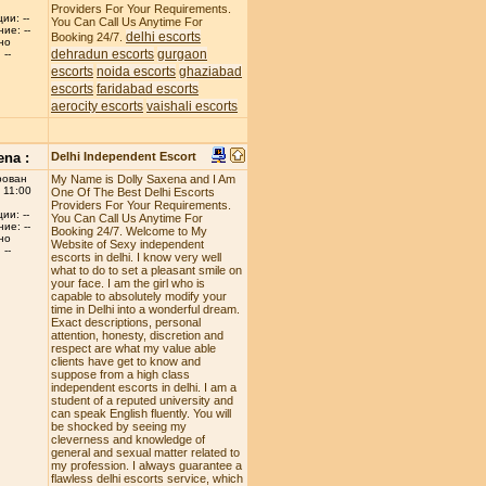
Providers For Your Requirements.
ии: --
You Can Call Us Anytime For
ие: --
delhi escorts
Booking 24/7.
но
dehradun escorts
gurgaon
--
escorts
noida escorts
ghaziabad
escorts
faridabad escorts
aerocity escorts
vaishali escorts
ena :
Delhi Independent Escort
рован
My Name is Dolly Saxena and I Am
 11:00
One Of The Best Delhi Escorts
Providers For Your Requirements.
ии: --
You Can Call Us Anytime For
ие: --
Booking 24/7. Welcome to My
но
Website of Sexy independent
--
escorts in delhi. I know very well
what to do to set a pleasant smile on
your face. I am the girl who is
capable to absolutely modify your
time in Delhi into a wonderful dream.
Exact descriptions, personal
attention, honesty, discretion and
respect are what my value able
clients have get to know and
suppose from a high class
independent escorts in delhi. I am a
student of a reputed university and
can speak English fluently. You will
be shocked by seeing my
cleverness and knowledge of
general and sexual matter related to
my profession. I always guarantee a
flawless delhi escorts service, which