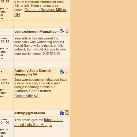
 07:29
a lot of important information from
this article. Keep sharing great
ии: --
Concrete Services Milton,
posts.
ие: --
ON
но
--
:
coincasinogum@gmail.com
рован
Your article has answered the
 06:34
question I was wondering about! I
would like to write a thesis on this
ии: --
subject, but I would like you to give
ие: --
토토검증
your opinion once :D
но
--
Anthony Scott Dietrich
:
Gainesville VA
рован
Just wanna comment that you have
 14:51
a very nice site, I the style and
design it actually stands out.
ии: --
Anthony Scott Dietrich
ие: --
Gainesville VA
но
--
ashley@gmail.com
рован
information
This article give me
 14:00
about Lela Star Height
.
ии: --
ие: --
но