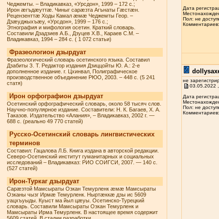
Чеджемты. – Владикавказ, «Урсдон», 1999 – 172 с.;
Дата регистрац
Ирон æгъдæуттæ. Чиныг сарæзта Агънаты Гæстæн.
Местонахожден
Рецензенттæ Ходы Камал æмæ Чеджемты Геор. –
Пол: не доступ
Дзæуджыхъæу, «Урсдон», 1999 – 176 с.;
Комментариев: 
Этнография и мифология осетин. Краткий словарь.
Составили Дзадзиев А.Б., Дзуцев Х.В., Караев С.М. –
Владикавказ, 1994 – 284 с. ( 1 072 статьи)
Фразеологион дзырдуат
Фразеологический словарь осетинского языка. Составил
Дзабиты З. Т. Редактор издания Дзиццойты Ю. А.: 2-е
dollysax
дополненное издание. г. Цхинвал, Полиграфическое
производственное объединение РЮО, 2003. – 448 с. (5 241
не зарегистри
статя)
03.05.2022 ,
Ирон орфографион дзырдуат
Дата регистрац
Местонахожден
Осетинский орфографический словарь, около 58 тысяч слов.
Пол: не доступ
Научно-популярное издание. Составители: Н. К. Багаев, Х. А.
Комментариев: 
Таказов. Издательство «Алания», – Владикавказ, 2002 г. —
688 с. (реально 49 770 статей)
Русско-Осетинский словарь лингвистических
терминов
Составил: Гацалова Л.Б. Книга издана в авторской редакции.
Северо-Осетинский институт гуманитарных и социальных
исследований – Владикавказ: РИО СОИГСИ, 2007. — 140 с.
(527 статей)
Ирон-Туркаг дзырдуат
Сарæзтой Мамсыраты Озкан Темурленк æмæ Мамсыраты
Озканы чызг Ирмæ Темурленк. Ныртæккæ дзы ис 5609
уацхъуыды. Куыст ма йыл цæуы. Осетинско-Турецкий
словарь. Составили Мамсыраты Озкан Темурленк и
Мамсыраты Ирма Темурленк. В настоящее время содержит
5609 статей. В стадии разработки.