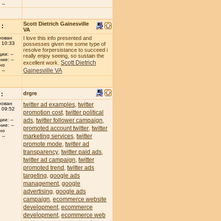
--
Scott Dietrich Gainesville
:
VA
рован
I love this info presented and
 10:33
possesses given me some type of
resolve forpersistance to succeed i
ии: --
really enjoy seeing, so sustain the
ие: --
Scott Dietrich
excellent work.
но
Gainesville VA
--
:
drgre
рован
twitter ad examples
twitter
,
 09:52
promotion cost
twitter political
,
ads
twitter follower campaign
ии: --
,
,
ие: --
promoted account twitter
twitter
,
но
marketing services
twitter
,
--
promote mode
twitter ad
,
transparency
twitter paid ads
,
,
twitter ad campaign
twitter
,
promoted trend
twitter ads
,
targeting
google ads
,
management
google
,
advertising
google ads
,
campaign
ecommerce website
,
development
ecommerce
,
development
ecommerce web
,