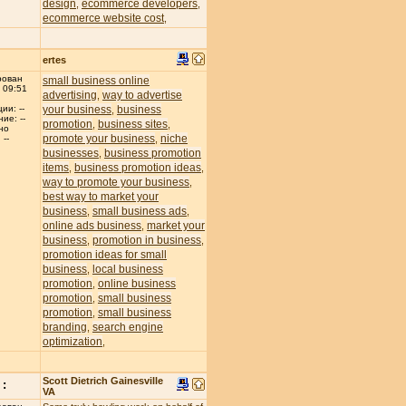
design
ecommerce developers
,
,
ecommerce website cost
,
ertes
рован
small business online
 09:51
advertising
way to advertise
,
your business
business
ии: --
,
ие: --
promotion
business sites
,
,
но
promote your business
niche
,
--
businesses
business promotion
,
items
business promotion ideas
,
,
way to promote your business
,
best way to market your
business
small business ads
,
,
online ads business
market your
,
business
promotion in business
,
,
promotion ideas for small
business
local business
,
promotion
online business
,
promotion
small business
,
promotion
small business
,
branding
search engine
,
optimization
,
Scott Dietrich Gainesville
:
VA