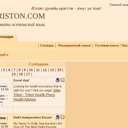
Светлой пам
Æппæт дунейы ирæттæ - зонут уе 'взаг!
IRISTON.COM
нать осетинский язык.
ловари
|
|
|
|
Словарь
Расширенный поиск
Гостевая книга
Пис
ий к:
Сообщение
|
|
|
|
|
|
|
|
|
|
14
|
5
6
7
8
9
10
11
12
13
|
|
|
15
16
17
Good day!
рован
Looking for health insurance that is
 13:33
Jake
right for you? Visit our page!
Triton - Triton Health Plans
ии: --
ие: --
Health Advisor
но
--
ena :
Delhi Independent Escort
рован
My Name Is Dolly Saxena And I Am
 11:00
One Of The Best Delhi Escorts