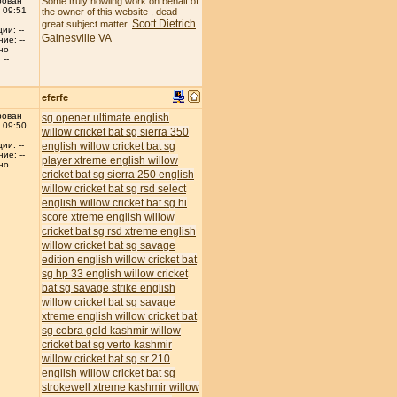
рован
Some truly howling work on behalf of
 09:51
the owner of this website , dead
Scott Dietrich
great subject matter.
ии: --
Gainesville VA
ие: --
но
--
eferfe
рован
sg opener ultimate english
 09:50
willow cricket bat
sg sierra 350
english willow cricket bat
sg
ии: --
ие: --
player xtreme english willow
но
cricket bat
sg sierra 250 english
--
willow cricket bat
sg rsd select
english willow cricket bat
sg hi
score xtreme english willow
cricket bat
sg rsd xtreme english
willow cricket bat
sg savage
edition english willow cricket bat
sg hp 33 english willow cricket
bat
sg savage strike english
willow cricket bat
sg savage
xtreme english willow cricket bat
sg cobra gold kashmir willow
cricket bat
sg verto kashmir
willow cricket bat
sg sr 210
english willow cricket bat
sg
strokewell xtreme kashmir willow