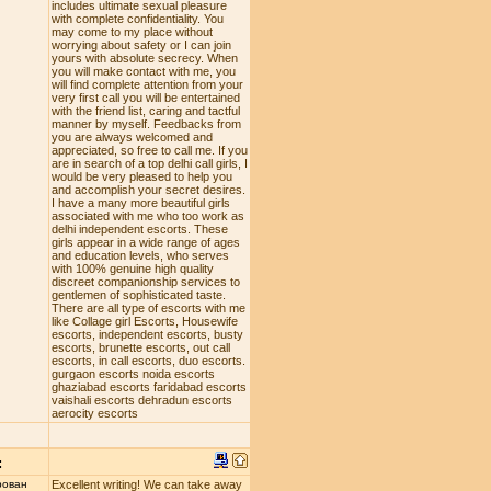
includes ultimate sexual pleasure
with complete confidentiality. You
may come to my place without
worrying about safety or I can join
yours with absolute secrecy. When
you will make contact with me, you
will find complete attention from your
very first call you will be entertained
with the friend list, caring and tactful
manner by myself. Feedbacks from
you are always welcomed and
appreciated, so free to call me. If you
are in search of a top delhi call girls, I
would be very pleased to help you
and accomplish your secret desires.
I have a many more beautiful girls
associated with me who too work as
delhi independent escorts. These
girls appear in a wide range of ages
and education levels, who serves
with 100% genuine high quality
discreet companionship services to
gentlemen of sophisticated taste.
There are all type of escorts with me
like Collage girl Escorts, Housewife
escorts, independent escorts, busty
escorts, brunette escorts, out call
escorts, in call escorts, duo escorts.
gurgaon escorts noida escorts
ghaziabad escorts faridabad escorts
vaishali escorts dehradun escorts
aerocity escorts
:
рован
Excellent writing! We can take away