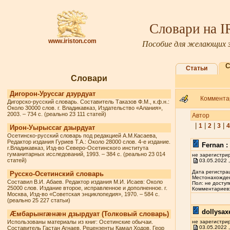
Словари на 
www.iriston.com
Пособие для желающих з
С
Статьи
Словари
Дигорон-Уруссаг дзурдуат
Комментар
Дигорско-русский словарь. Составитель Таказов Ф.М., к.ф.н.:
Около 30000 слов. г. Владикавказ, Издательство «Алания»,
2003. – 734 с. (реально 23 111 статей)
Автор
|
|
|
|
1
2
3
4
Ирон-Уырыссаг дзырдуат
Осетинско-русский словарь под редакцией А.М.Касаева,
Редактор издания Гуриев Т.А.: Около 28000 слов. 4-е издание.
Fernan :
г.Владикавказ, Изд-во Северо-Осетинского института
гуманитарных исследований, 1993. – 384 с. (реально 23 014
не зарегистри
статей)
03.05.2022 ,
Дата регистрац
Русско-Осетинский словарь
Местонахожден
Составил В.И. Абаев. Редактор издания М.И. Исаев: Около
Пол: не доступ
25000 слов. Издание второе, исправленное и дополненное. г.
Комментариев: 
Москва, Изд-во «Советская энциклопедия», 1970. – 584 с.
(реально 25 227 статьи)
dollysax
Æмбарынгæнæн дзырдуат (Толковый словарь)
Использованы материалы из книг: Осетинские обычаи.
не зарегистри
03.05.2022 ,
Составитель Гастан Агнаев. Рецензенты Камал Ходов, Геор