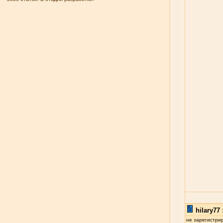
hilary77 
не зарегистри