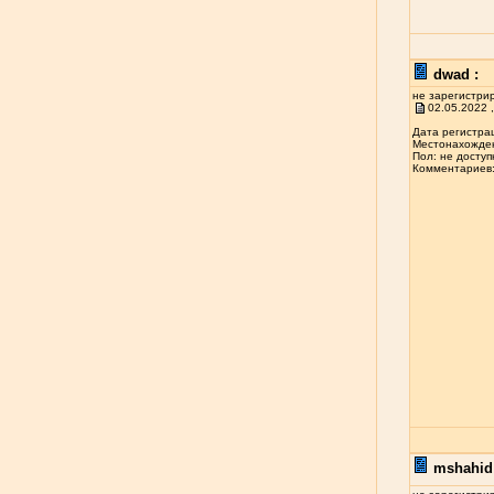
dwad :
не зарегистри
02.05.2022 ,
Дата регистрац
Местонахожден
Пол: не доступ
Комментариев: 
mshahid 