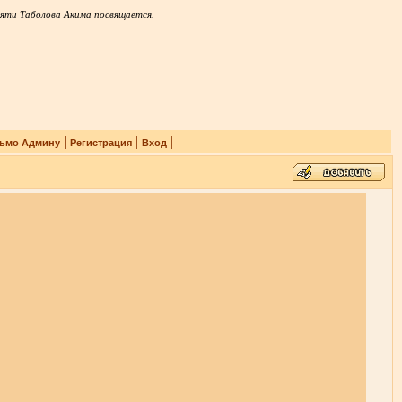
яти Таболова Акима посвящается.
|
|
|
ьмо Админу
Регистрация
Вход