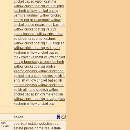
cricket bat
sg valor kashmir
willow cricket bat
sg vs 319 plus
kashmir willow cricket bat
sg
ventura kashmir willow cricket
bat
sg rsd plus kashmir willow
cricket bat
sg nexus plus kashmir
willow cricket bat
sg vs 319
spark kashmir willow cricket bat
sg phoenix xtreme kashmir
willow cricket bat
sg r 17 english
willow cricket bat
sg rsd spark
kashmir willow cricket bat
sg
max cover kashmir willow cricket
bat
sg boundary xtreme kashmir
willow cricket bat
sg profile
xtreme english willow cricket bat
sg test pro batting gloves
sg klr 1
english willow cricket bat
sg klr
edition english willow cricket bat
sg klr ultimate english willow
cricket bat
sg klr xtreme english
willow cricket bat
sg savage plus
kashmir willow cricket bat
pokda
рован
best real estate websites
real
 09:48
estate prices
home real estate