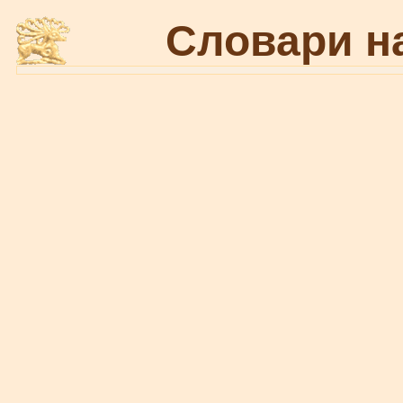
Словари н