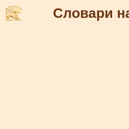
Словари н