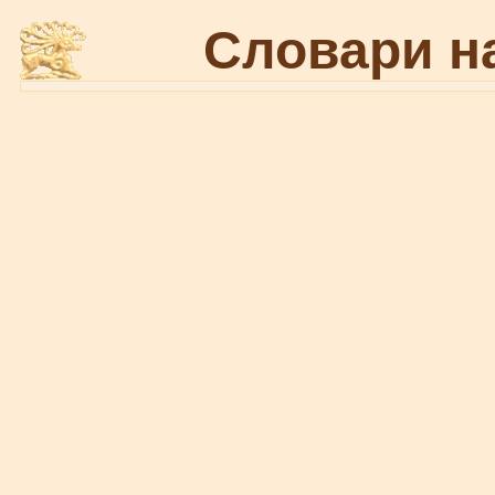
Словари н