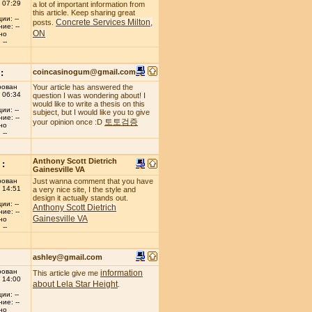
 07:29
a lot of important information from
this article. Keep sharing great
ии: --
Concrete Services Milton,
posts.
ие: --
ON
но
--
:
coincasinogum@gmail.com
рован
Your article has answered the
 06:34
question I was wondering about! I
would like to write a thesis on this
ии: --
subject, but I would like you to give
ие: --
토토검증
your opinion once :D
но
--
Anthony Scott Dietrich
:
Gainesville VA
рован
Just wanna comment that you have
 14:51
a very nice site, I the style and
design it actually stands out.
ии: --
Anthony Scott Dietrich
ие: --
Gainesville VA
но
--
ashley@gmail.com
рован
information
This article give me
 14:00
about Lela Star Height
.
ии: --
ие: --
но