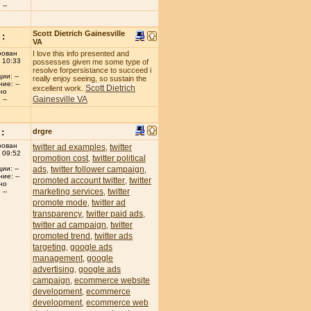
--
Scott Dietrich Gainesville
:
VA
рован
I love this info presented and
 10:33
possesses given me some type of
resolve forpersistance to succeed i
ии: --
really enjoy seeing, so sustain the
ие: --
Scott Dietrich
excellent work.
но
Gainesville VA
--
:
drgre
рован
twitter ad examples
twitter
,
 09:52
promotion cost
twitter political
,
ads
twitter follower campaign
ии: --
,
,
ие: --
promoted account twitter
twitter
,
но
marketing services
twitter
,
--
promote mode
twitter ad
,
transparency
twitter paid ads
,
,
twitter ad campaign
twitter
,
promoted trend
twitter ads
,
targeting
google ads
,
management
google
,
advertising
google ads
,
campaign
ecommerce website
,
development
ecommerce
,
development
ecommerce web
,