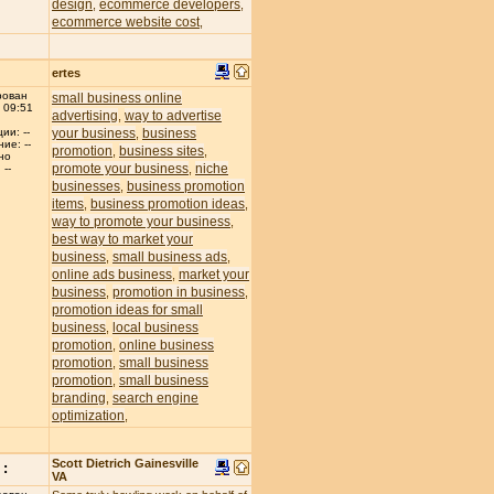
design
ecommerce developers
,
,
ecommerce website cost
,
ertes
рован
small business online
 09:51
advertising
way to advertise
,
your business
business
ии: --
,
ие: --
promotion
business sites
,
,
но
promote your business
niche
,
--
businesses
business promotion
,
items
business promotion ideas
,
,
way to promote your business
,
best way to market your
business
small business ads
,
,
online ads business
market your
,
business
promotion in business
,
,
promotion ideas for small
business
local business
,
promotion
online business
,
promotion
small business
,
promotion
small business
,
branding
search engine
,
optimization
,
Scott Dietrich Gainesville
:
VA