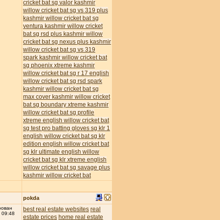
cricket bat
sg valor kashmir
willow cricket bat
sg vs 319 plus
kashmir willow cricket bat
sg
ventura kashmir willow cricket
bat
sg rsd plus kashmir willow
cricket bat
sg nexus plus kashmir
willow cricket bat
sg vs 319
spark kashmir willow cricket bat
sg phoenix xtreme kashmir
willow cricket bat
sg r 17 english
willow cricket bat
sg rsd spark
kashmir willow cricket bat
sg
max cover kashmir willow cricket
bat
sg boundary xtreme kashmir
willow cricket bat
sg profile
xtreme english willow cricket bat
sg test pro batting gloves
sg klr 1
english willow cricket bat
sg klr
edition english willow cricket bat
sg klr ultimate english willow
cricket bat
sg klr xtreme english
willow cricket bat
sg savage plus
kashmir willow cricket bat
pokda
рован
best real estate websites
real
 09:48
estate prices
home real estate