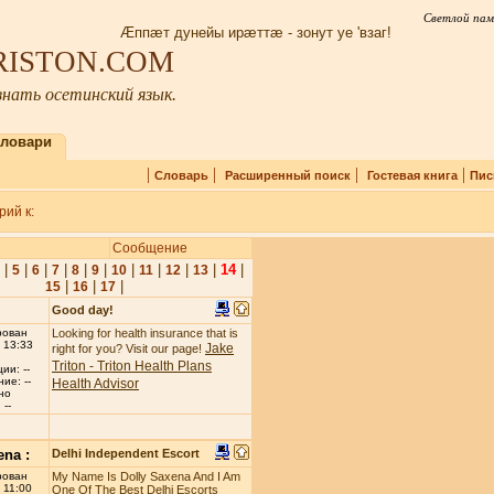
Светлой пам
Æппæт дунейы ирæттæ - зонут уе 'взаг!
IRISTON.COM
нать осетинский язык.
ловари
|
|
|
|
Словарь
Расширенный поиск
Гостевая книга
Пис
ий к:
Сообщение
|
|
|
|
|
|
|
|
|
|
14
|
5
6
7
8
9
10
11
12
13
|
|
|
15
16
17
Good day!
рован
Looking for health insurance that is
 13:33
Jake
right for you? Visit our page!
Triton - Triton Health Plans
ии: --
ие: --
Health Advisor
но
--
ena :
Delhi Independent Escort
рован
My Name Is Dolly Saxena And I Am
 11:00
One Of The Best Delhi Escorts