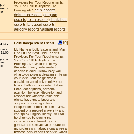
Providers For Your Requirements.
ии: --
You Can Call Us Anytime For
ие: --
delhi escorts
Booking 24/7.
но
dehradun escorts
gurgaon
--
escorts
noida escorts
ghaziabad
escorts
faridabad escorts
aerocity escorts
vaishali escorts
ena :
Delhi Independent Escort
рован
My Name is Dolly Saxena and I Am
 11:00
One Of The Best Delhi Escorts
Providers For Your Requirements.
ии: --
You Can Call Us Anytime For
ие: --
Booking 24/7. Welcome to My
но
Website of Sexy independent
--
escorts in delhi. I know very well
what to do to set a pleasant smile on
your face. I am the girl who is
capable to absolutely modify your
time in Delhi into a wonderful dream.
Exact descriptions, personal
attention, honesty, discretion and
respect are what my value able
clients have get to know and
suppose from a high class
independent escorts in delhi. I am a
student of a reputed university and
can speak English fluently. You will
be shocked by seeing my
cleverness and knowledge of
general and sexual matter related to
my profession. I always guarantee a
flawless delhi escorts service, which