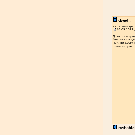
dwad :
не зарегистри
02.05.2022 ,
Дата регистрац
Местонахожден
Пол: не доступ
Комментариев: 
mshahid 