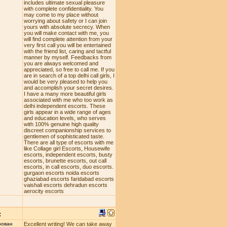
includes ultimate sexual pleasure
with complete confidentiality. You
may come to my place without
worrying about safety or I can join
yours with absolute secrecy. When
you will make contact with me, you
will find complete attention from your
very first call you will be entertained
with the friend list, caring and tactful
manner by myself. Feedbacks from
you are always welcomed and
appreciated, so free to call me. If you
are in search of a top delhi call girls, I
would be very pleased to help you
and accomplish your secret desires.
I have a many more beautiful girls
associated with me who too work as
delhi independent escorts. These
girls appear in a wide range of ages
and education levels, who serves
with 100% genuine high quality
discreet companionship services to
gentlemen of sophisticated taste.
There are all type of escorts with me
like Collage girl Escorts, Housewife
escorts, independent escorts, busty
escorts, brunette escorts, out call
escorts, in call escorts, duo escorts.
gurgaon escorts noida escorts
ghaziabad escorts faridabad escorts
vaishali escorts dehradun escorts
aerocity escorts
:
рован
Excellent writing! We can take away