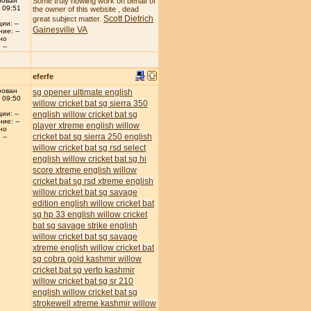
рован
Some truly howling work on behalf of
 09:51
the owner of this website , dead
Scott Dietrich
great subject matter.
ии: --
Gainesville VA
ие: --
но
--
eferfe
рован
sg opener ultimate english
 09:50
willow cricket bat
sg sierra 350
english willow cricket bat
sg
ии: --
ие: --
player xtreme english willow
но
cricket bat
sg sierra 250 english
--
willow cricket bat
sg rsd select
english willow cricket bat
sg hi
score xtreme english willow
cricket bat
sg rsd xtreme english
willow cricket bat
sg savage
edition english willow cricket bat
sg hp 33 english willow cricket
bat
sg savage strike english
willow cricket bat
sg savage
xtreme english willow cricket bat
sg cobra gold kashmir willow
cricket bat
sg verto kashmir
willow cricket bat
sg sr 210
english willow cricket bat
sg
strokewell xtreme kashmir willow