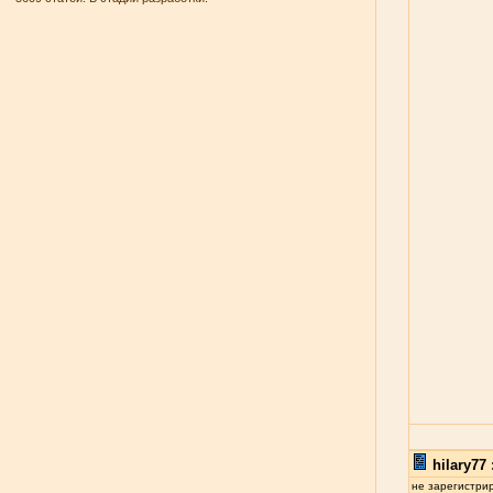
hilary77 
не зарегистри