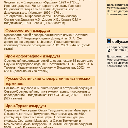
Чеджемты. – Владикавказ, «Урсдон», 1999 – 172 с.;
Дата регистрац
Ирон æгъдæуттæ. Чиныг сарæзта Агънаты Гæстæн.
Местонахожден
Рецензенттæ Ходы Камал æмæ Чеджемты Геор. –
Пол: не доступ
Дзæуджыхъæу, «Урсдон», 1999 – 176 с.;
Комментариев: 
Этнография и мифология осетин. Краткий словарь.
Составили Дзадзиев А.Б., Дзуцев Х.В., Караев С.М. –
Владикавказ, 1994 – 284 с. ( 1 072 статьи)
Фразеологион дзырдуат
Фразеологический словарь осетинского языка. Составил
Дзабиты З. Т. Редактор издания Дзиццойты Ю. А.: 2-е
dollysax
дополненное издание. г. Цхинвал, Полиграфическое
производственное объединение РЮО, 2003. – 448 с. (5 241
не зарегистри
статя)
03.05.2022 ,
Ирон орфографион дзырдуат
Дата регистрац
Местонахожден
Осетинский орфографический словарь, около 58 тысяч слов.
Пол: не доступ
Научно-популярное издание. Составители: Н. К. Багаев, Х. А.
Комментариев: 
Таказов. Издательство «Алания», – Владикавказ, 2002 г. —
688 с. (реально 49 770 статей)
Русско-Осетинский словарь лингвистических
терминов
Составил: Гацалова Л.Б. Книга издана в авторской редакции.
Северо-Осетинский институт гуманитарных и социальных
исследований – Владикавказ: РИО СОИГСИ, 2007. — 140 с.
(527 статей)
Ирон-Туркаг дзырдуат
Сарæзтой Мамсыраты Озкан Темурленк æмæ Мамсыраты
Озканы чызг Ирмæ Темурленк. Ныртæккæ дзы ис 5609
уацхъуыды. Куыст ма йыл цæуы. Осетинско-Турецкий
словарь. Составили Мамсыраты Озкан Темурленк и
Мамсыраты Ирма Темурленк. В настоящее время содержит
5609 статей. В стадии разработки.