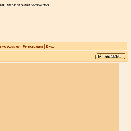
яти Таболова Акима посвящается.
|
|
|
ьмо Админу
Регистрация
Вход