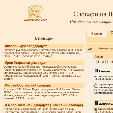
Словари на 
www.iriston.com
Пособие для желающих з
С
Статьи
Словари
Дигорон-Уруссаг дзурдуат
Комментар
Дигорско-русский словарь. Составитель Таказов Ф.М., к.ф.н.:
Около 30000 слов. г. Владикавказ, Издательство «Алания»,
2003. – 734 с. (реально 23 111 статей)
Автор
|
|
|
|
1
2
3
4
Ирон-Уырыссаг дзырдуат
Осетинско-русский словарь под редакцией А.М.Касаева,
Редактор издания Гуриев Т.А.: Около 28000 слов. 4-е издание.
Fernan :
г.Владикавказ, Изд-во Северо-Осетинского института
гуманитарных исследований, 1993. – 384 с. (реально 23 014
не зарегистри
статей)
03.05.2022 ,
Дата регистрац
Русско-Осетинский словарь
Местонахожден
Составил В.И. Абаев. Редактор издания М.И. Исаев: Около
Пол: не доступ
25000 слов. Издание второе, исправленное и дополненное. г.
Комментариев: 
Москва, Изд-во «Советская энциклопедия», 1970. – 584 с.
(реально 25 227 статьи)
dollysax
Æмбарынгæнæн дзырдуат (Толковый словарь)
Использованы материалы из книг: Осетинские обычаи.
не зарегистри
03.05.2022 ,
Составитель Гастан Агнаев. Рецензенты Камал Ходов, Геор