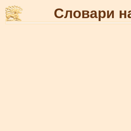
Словари н