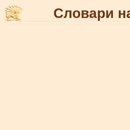
Словари н