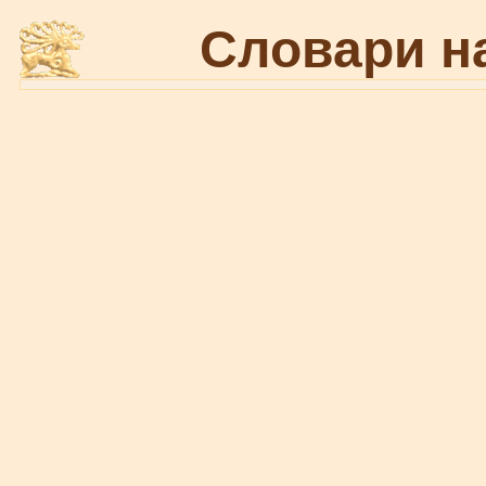
Словари н