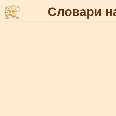
Словари н