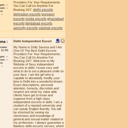
Providers For Your Requirements.
ии: --
You Can Call Us Anytime For
ие: --
delhi escorts
Booking 24/7.
но
dehradun escorts
gurgaon
--
escorts
noida escorts
ghaziabad
escorts
faridabad escorts
aerocity escorts
vaishali escorts
ena :
Delhi Independent Escort
рован
My Name is Dolly Saxena and I Am
 11:00
One Of The Best Delhi Escorts
Providers For Your Requirements.
ии: --
You Can Call Us Anytime For
ие: --
Booking 24/7. Welcome to My
но
Website of Sexy independent
--
escorts in delhi. I know very well
what to do to set a pleasant smile on
your face. I am the girl who is
capable to absolutely modify your
time in Delhi into a wonderful dream.
Exact descriptions, personal
attention, honesty, discretion and
respect are what my value able
clients have get to know and
suppose from a high class
independent escorts in delhi. I am a
student of a reputed university and
can speak English fluently. You will
be shocked by seeing my
cleverness and knowledge of
general and sexual matter related to
my profession. I always guarantee a
flawless delhi escorts service, which