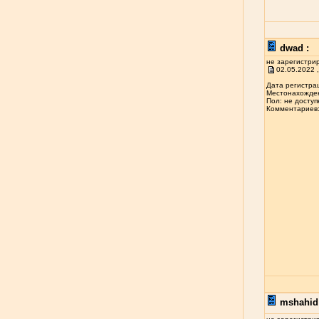
dwad :
не зарегистри
02.05.2022 ,
Дата регистрац
Местонахожден
Пол: не доступ
Комментариев: 
mshahid 