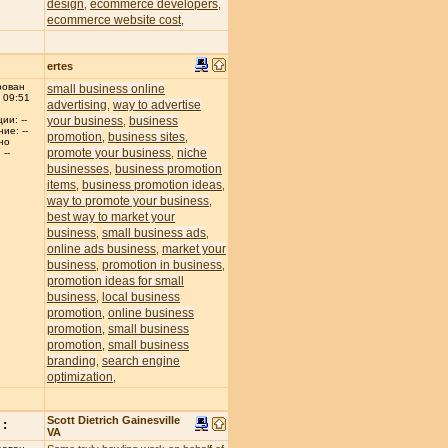
design
ecommerce developers
,
,
ecommerce website cost
,
ertes
рован
small business online
 09:51
advertising
way to advertise
,
your business
business
ии: --
,
ие: --
promotion
business sites
,
,
но
promote your business
niche
,
--
businesses
business promotion
,
items
business promotion ideas
,
,
way to promote your business
,
best way to market your
business
small business ads
,
,
online ads business
market your
,
business
promotion in business
,
,
promotion ideas for small
business
local business
,
promotion
online business
,
promotion
small business
,
promotion
small business
,
branding
search engine
,
optimization
,
Scott Dietrich Gainesville
:
VA