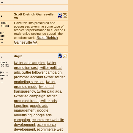
--
Scott Dietrich Gainesville
:
VA
рован
I love this info presented and
 10:33
possesses given me some type of
resolve forpersistance to succeed i
ии: --
really enjoy seeing, so sustain the
ие: --
Scott Dietrich
excellent work.
но
Gainesville VA
--
:
drgre
рован
twitter ad examples
twitter
,
 09:52
promotion cost
twitter political
,
ads
twitter follower campaign
ии: --
,
,
ие: --
promoted account twitter
twitter
,
но
marketing services
twitter
,
--
promote mode
twitter ad
,
transparency
twitter paid ads
,
,
twitter ad campaign
twitter
,
promoted trend
twitter ads
,
targeting
google ads
,
management
google
,
advertising
google ads
,
campaign
ecommerce website
,
development
ecommerce
,
development
ecommerce web
,