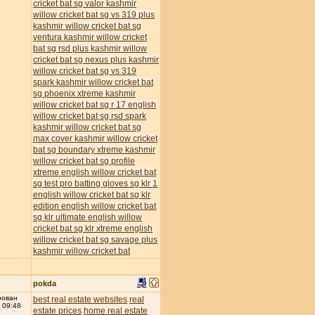
cricket bat
sg valor kashmir
willow cricket bat
sg vs 319 plus
kashmir willow cricket bat
sg
ventura kashmir willow cricket
bat
sg rsd plus kashmir willow
cricket bat
sg nexus plus kashmir
willow cricket bat
sg vs 319
spark kashmir willow cricket bat
sg phoenix xtreme kashmir
willow cricket bat
sg r 17 english
willow cricket bat
sg rsd spark
kashmir willow cricket bat
sg
max cover kashmir willow cricket
bat
sg boundary xtreme kashmir
willow cricket bat
sg profile
xtreme english willow cricket bat
sg test pro batting gloves
sg klr 1
english willow cricket bat
sg klr
edition english willow cricket bat
sg klr ultimate english willow
cricket bat
sg klr xtreme english
willow cricket bat
sg savage plus
kashmir willow cricket bat
pokda
рован
best real estate websites
real
 09:48
estate prices
home real estate