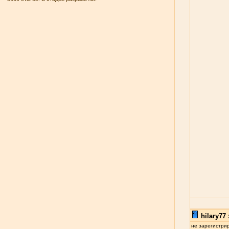
hilary77 
не зарегистри