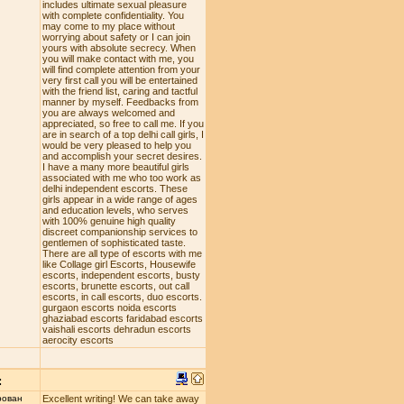
includes ultimate sexual pleasure
with complete confidentiality. You
may come to my place without
worrying about safety or I can join
yours with absolute secrecy. When
you will make contact with me, you
will find complete attention from your
very first call you will be entertained
with the friend list, caring and tactful
manner by myself. Feedbacks from
you are always welcomed and
appreciated, so free to call me. If you
are in search of a top delhi call girls, I
would be very pleased to help you
and accomplish your secret desires.
I have a many more beautiful girls
associated with me who too work as
delhi independent escorts. These
girls appear in a wide range of ages
and education levels, who serves
with 100% genuine high quality
discreet companionship services to
gentlemen of sophisticated taste.
There are all type of escorts with me
like Collage girl Escorts, Housewife
escorts, independent escorts, busty
escorts, brunette escorts, out call
escorts, in call escorts, duo escorts.
gurgaon escorts noida escorts
ghaziabad escorts faridabad escorts
vaishali escorts dehradun escorts
aerocity escorts
:
рован
Excellent writing! We can take away