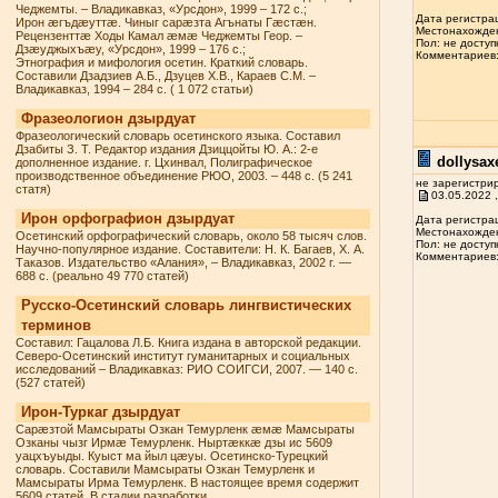
Чеджемты. – Владикавказ, «Урсдон», 1999 – 172 с.;
Дата регистрац
Ирон æгъдæуттæ. Чиныг сарæзта Агънаты Гæстæн.
Местонахожден
Рецензенттæ Ходы Камал æмæ Чеджемты Геор. –
Пол: не доступ
Дзæуджыхъæу, «Урсдон», 1999 – 176 с.;
Комментариев: 
Этнография и мифология осетин. Краткий словарь.
Составили Дзадзиев А.Б., Дзуцев Х.В., Караев С.М. –
Владикавказ, 1994 – 284 с. ( 1 072 статьи)
Фразеологион дзырдуат
Фразеологический словарь осетинского языка. Составил
Дзабиты З. Т. Редактор издания Дзиццойты Ю. А.: 2-е
dollysax
дополненное издание. г. Цхинвал, Полиграфическое
производственное объединение РЮО, 2003. – 448 с. (5 241
не зарегистри
статя)
03.05.2022 ,
Ирон орфографион дзырдуат
Дата регистрац
Местонахожден
Осетинский орфографический словарь, около 58 тысяч слов.
Пол: не доступ
Научно-популярное издание. Составители: Н. К. Багаев, Х. А.
Комментариев: 
Таказов. Издательство «Алания», – Владикавказ, 2002 г. —
688 с. (реально 49 770 статей)
Русско-Осетинский словарь лингвистических
терминов
Составил: Гацалова Л.Б. Книга издана в авторской редакции.
Северо-Осетинский институт гуманитарных и социальных
исследований – Владикавказ: РИО СОИГСИ, 2007. — 140 с.
(527 статей)
Ирон-Туркаг дзырдуат
Сарæзтой Мамсыраты Озкан Темурленк æмæ Мамсыраты
Озканы чызг Ирмæ Темурленк. Ныртæккæ дзы ис 5609
уацхъуыды. Куыст ма йыл цæуы. Осетинско-Турецкий
словарь. Составили Мамсыраты Озкан Темурленк и
Мамсыраты Ирма Темурленк. В настоящее время содержит
5609 статей. В стадии разработки.