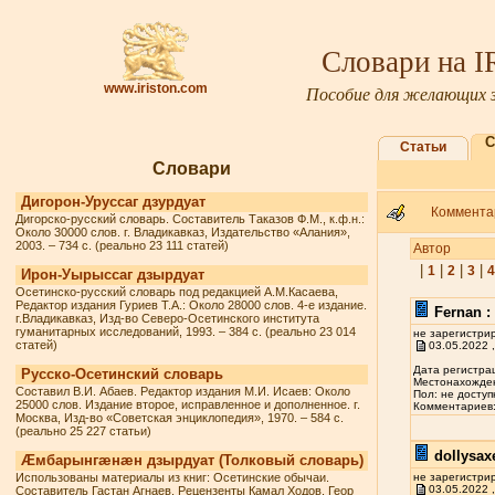
Словари на 
www.iriston.com
Пособие для желающих з
С
Статьи
Словари
Дигорон-Уруссаг дзурдуат
Комментар
Дигорско-русский словарь. Составитель Таказов Ф.М., к.ф.н.:
Около 30000 слов. г. Владикавказ, Издательство «Алания»,
2003. – 734 с. (реально 23 111 статей)
Автор
|
|
|
|
1
2
3
4
Ирон-Уырыссаг дзырдуат
Осетинско-русский словарь под редакцией А.М.Касаева,
Редактор издания Гуриев Т.А.: Около 28000 слов. 4-е издание.
Fernan :
г.Владикавказ, Изд-во Северо-Осетинского института
гуманитарных исследований, 1993. – 384 с. (реально 23 014
не зарегистри
статей)
03.05.2022 ,
Дата регистрац
Русско-Осетинский словарь
Местонахожден
Составил В.И. Абаев. Редактор издания М.И. Исаев: Около
Пол: не доступ
25000 слов. Издание второе, исправленное и дополненное. г.
Комментариев: 
Москва, Изд-во «Советская энциклопедия», 1970. – 584 с.
(реально 25 227 статьи)
dollysax
Æмбарынгæнæн дзырдуат (Толковый словарь)
Использованы материалы из книг: Осетинские обычаи.
не зарегистри
03.05.2022 ,
Составитель Гастан Агнаев. Рецензенты Камал Ходов, Геор