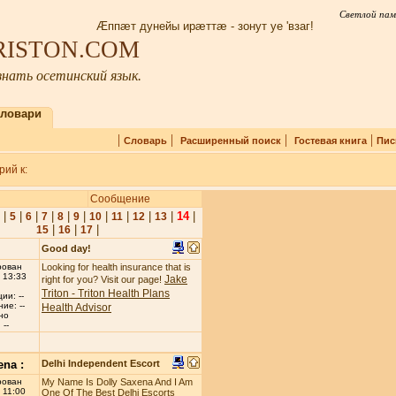
Светлой пам
Æппæт дунейы ирæттæ - зонут уе 'взаг!
IRISTON.COM
нать осетинский язык.
ловари
|
|
|
|
Словарь
Расширенный поиск
Гостевая книга
Пис
ий к:
Сообщение
|
|
|
|
|
|
|
|
|
|
14
|
5
6
7
8
9
10
11
12
13
|
|
|
15
16
17
Good day!
рован
Looking for health insurance that is
 13:33
Jake
right for you? Visit our page!
Triton - Triton Health Plans
ии: --
ие: --
Health Advisor
но
--
ena :
Delhi Independent Escort
рован
My Name Is Dolly Saxena And I Am
 11:00
One Of The Best Delhi Escorts