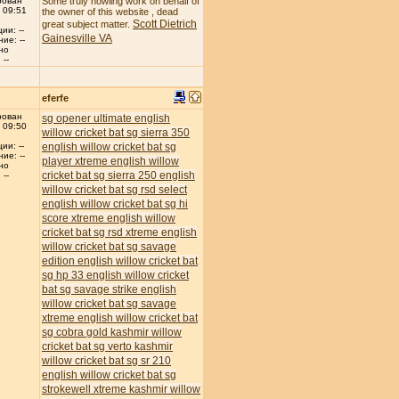
рован
Some truly howling work on behalf of
 09:51
the owner of this website , dead
Scott Dietrich
great subject matter.
ии: --
Gainesville VA
ие: --
но
--
eferfe
рован
sg opener ultimate english
 09:50
willow cricket bat
sg sierra 350
english willow cricket bat
sg
ии: --
ие: --
player xtreme english willow
но
cricket bat
sg sierra 250 english
--
willow cricket bat
sg rsd select
english willow cricket bat
sg hi
score xtreme english willow
cricket bat
sg rsd xtreme english
willow cricket bat
sg savage
edition english willow cricket bat
sg hp 33 english willow cricket
bat
sg savage strike english
willow cricket bat
sg savage
xtreme english willow cricket bat
sg cobra gold kashmir willow
cricket bat
sg verto kashmir
willow cricket bat
sg sr 210
english willow cricket bat
sg
strokewell xtreme kashmir willow