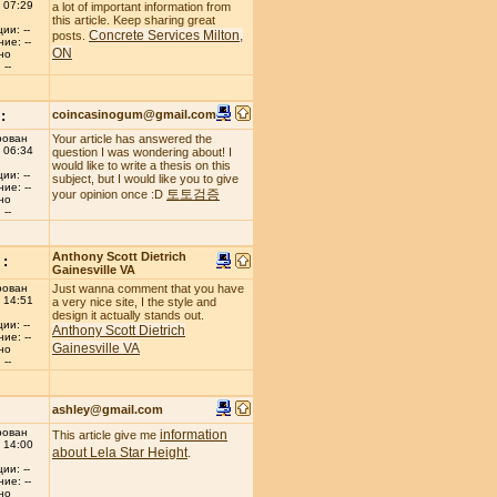
 07:29
a lot of important information from
this article. Keep sharing great
ии: --
Concrete Services Milton,
posts.
ие: --
ON
но
--
:
coincasinogum@gmail.com
рован
Your article has answered the
 06:34
question I was wondering about! I
would like to write a thesis on this
ии: --
subject, but I would like you to give
ие: --
토토검증
your opinion once :D
но
--
Anthony Scott Dietrich
:
Gainesville VA
рован
Just wanna comment that you have
 14:51
a very nice site, I the style and
design it actually stands out.
ии: --
Anthony Scott Dietrich
ие: --
Gainesville VA
но
--
ashley@gmail.com
рован
information
This article give me
 14:00
about Lela Star Height
.
ии: --
ие: --
но