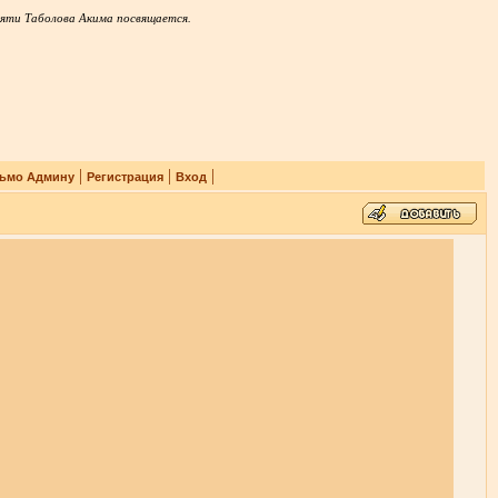
яти Таболова Акима посвящается.
|
|
|
ьмо Админу
Регистрация
Вход