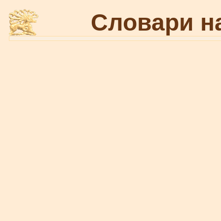
Словари н