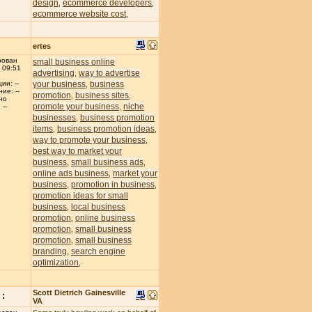
design
ecommerce developers
,
,
ecommerce website cost
,
ertes
рован
small business online
 09:51
advertising
way to advertise
,
your business
business
ии: --
,
ие: --
promotion
business sites
,
,
но
promote your business
niche
,
--
businesses
business promotion
,
items
business promotion ideas
,
,
way to promote your business
,
best way to market your
business
small business ads
,
,
online ads business
market your
,
business
promotion in business
,
,
promotion ideas for small
business
local business
,
promotion
online business
,
promotion
small business
,
promotion
small business
,
branding
search engine
,
optimization
,
Scott Dietrich Gainesville
:
VA