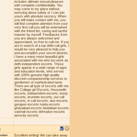
includes ultimate sexual pleasure
with complete confidentiality. You
may come to my place without
worrying about safety or I can join
yours with absolute secrecy. When
you will make contact with me, you
will find complete attention from your
very first call you will be entertained
with the friend list, caring and tactful
manner by myself. Feedbacks from
you are always welcomed and
appreciated, so free to call me. If you
are in search of a top delhi call girls, I
would be very pleased to help you
and accomplish your secret desires.
I have a many more beautiful girls
associated with me who too work as
delhi independent escorts. These
girls appear in a wide range of ages
and education levels, who serves
with 100% genuine high quality
discreet companionship services to
gentlemen of sophisticated taste.
There are all type of escorts with me
like Collage girl Escorts, Housewife
escorts, independent escorts, busty
escorts, brunette escorts, out call
escorts, in call escorts, duo escorts.
gurgaon escorts noida escorts
ghaziabad escorts faridabad escorts
vaishali escorts dehradun escorts
aerocity escorts
:
рован
Excellent writing! We can take away