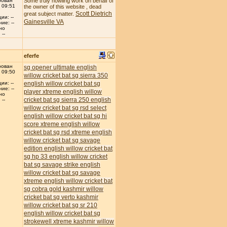
рован
Some truly howling work on behalf of
 09:51
the owner of this website , dead
Scott Dietrich
great subject matter.
ии: --
Gainesville VA
ие: --
но
--
eferfe
рован
sg opener ultimate english
 09:50
willow cricket bat
sg sierra 350
english willow cricket bat
sg
ии: --
ие: --
player xtreme english willow
но
cricket bat
sg sierra 250 english
--
willow cricket bat
sg rsd select
english willow cricket bat
sg hi
score xtreme english willow
cricket bat
sg rsd xtreme english
willow cricket bat
sg savage
edition english willow cricket bat
sg hp 33 english willow cricket
bat
sg savage strike english
willow cricket bat
sg savage
xtreme english willow cricket bat
sg cobra gold kashmir willow
cricket bat
sg verto kashmir
willow cricket bat
sg sr 210
english willow cricket bat
sg
strokewell xtreme kashmir willow