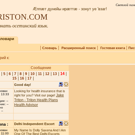
Светлой пам
Æппæт дунейы ирæттæ - зонут уе 'взаг!
IRISTON.COM
нать осетинский язык.
ловари
|
|
|
|
Словарь
Расширенный поиск
Гостевая книга
Пис
ий к:
Сообщение
|
|
|
|
|
|
|
|
|
|
14
|
5
6
7
8
9
10
11
12
13
|
|
|
15
16
17
Good day!
рован
Looking for health insurance that is
 13:33
Jake
right for you? Visit our page!
Triton - Triton Health Plans
ии: --
ие: --
Health Advisor
но
--
ena :
Delhi Independent Escort
рован
My Name Is Dolly Saxena And I Am
 11:00
One Of The Best Delhi Escorts