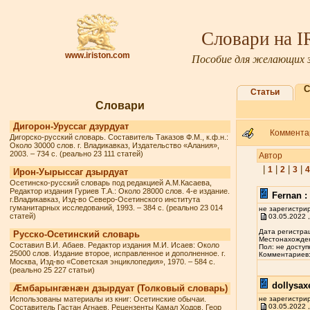
Словари на 
www.iriston.com
Пособие для желающих з
С
Статьи
Словари
Дигорон-Уруссаг дзурдуат
Комментар
Дигорско-русский словарь. Составитель Таказов Ф.М., к.ф.н.:
Около 30000 слов. г. Владикавказ, Издательство «Алания»,
2003. – 734 с. (реально 23 111 статей)
Автор
|
|
|
|
1
2
3
4
Ирон-Уырыссаг дзырдуат
Осетинско-русский словарь под редакцией А.М.Касаева,
Редактор издания Гуриев Т.А.: Около 28000 слов. 4-е издание.
Fernan :
г.Владикавказ, Изд-во Северо-Осетинского института
гуманитарных исследований, 1993. – 384 с. (реально 23 014
не зарегистри
статей)
03.05.2022 ,
Дата регистрац
Русско-Осетинский словарь
Местонахожден
Составил В.И. Абаев. Редактор издания М.И. Исаев: Около
Пол: не доступ
25000 слов. Издание второе, исправленное и дополненное. г.
Комментариев: 
Москва, Изд-во «Советская энциклопедия», 1970. – 584 с.
(реально 25 227 статьи)
dollysax
Æмбарынгæнæн дзырдуат (Толковый словарь)
Использованы материалы из книг: Осетинские обычаи.
не зарегистри
03.05.2022 ,
Составитель Гастан Агнаев. Рецензенты Камал Ходов, Геор