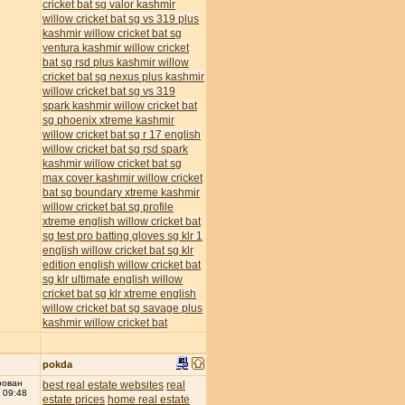
cricket bat
sg valor kashmir
willow cricket bat
sg vs 319 plus
kashmir willow cricket bat
sg
ventura kashmir willow cricket
bat
sg rsd plus kashmir willow
cricket bat
sg nexus plus kashmir
willow cricket bat
sg vs 319
spark kashmir willow cricket bat
sg phoenix xtreme kashmir
willow cricket bat
sg r 17 english
willow cricket bat
sg rsd spark
kashmir willow cricket bat
sg
max cover kashmir willow cricket
bat
sg boundary xtreme kashmir
willow cricket bat
sg profile
xtreme english willow cricket bat
sg test pro batting gloves
sg klr 1
english willow cricket bat
sg klr
edition english willow cricket bat
sg klr ultimate english willow
cricket bat
sg klr xtreme english
willow cricket bat
sg savage plus
kashmir willow cricket bat
pokda
рован
best real estate websites
real
 09:48
estate prices
home real estate