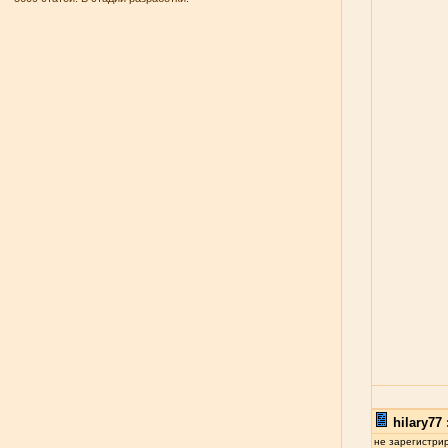
hilary77 
не зарегистри