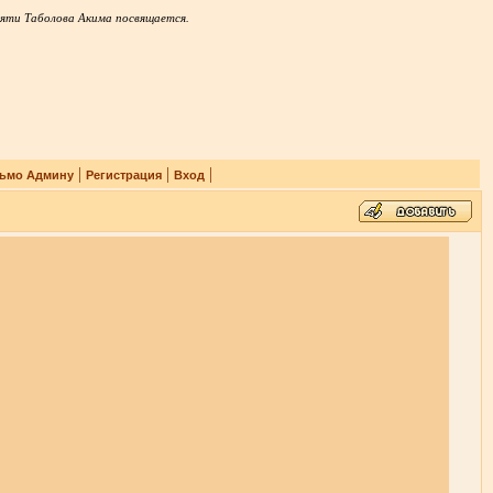
яти Таболова Акима посвящается.
|
|
|
ьмо Админу
Регистрация
Вход