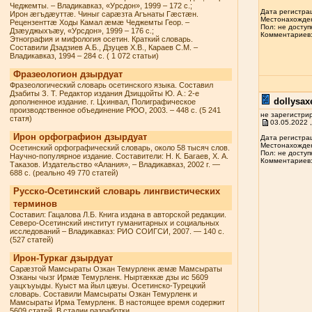
Чеджемты. – Владикавказ, «Урсдон», 1999 – 172 с.;
Дата регистрац
Ирон æгъдæуттæ. Чиныг сарæзта Агънаты Гæстæн.
Местонахожден
Рецензенттæ Ходы Камал æмæ Чеджемты Геор. –
Пол: не доступ
Дзæуджыхъæу, «Урсдон», 1999 – 176 с.;
Комментариев: 
Этнография и мифология осетин. Краткий словарь.
Составили Дзадзиев А.Б., Дзуцев Х.В., Караев С.М. –
Владикавказ, 1994 – 284 с. ( 1 072 статьи)
Фразеологион дзырдуат
Фразеологический словарь осетинского языка. Составил
Дзабиты З. Т. Редактор издания Дзиццойты Ю. А.: 2-е
dollysax
дополненное издание. г. Цхинвал, Полиграфическое
производственное объединение РЮО, 2003. – 448 с. (5 241
не зарегистри
статя)
03.05.2022 ,
Ирон орфографион дзырдуат
Дата регистрац
Местонахожден
Осетинский орфографический словарь, около 58 тысяч слов.
Пол: не доступ
Научно-популярное издание. Составители: Н. К. Багаев, Х. А.
Комментариев: 
Таказов. Издательство «Алания», – Владикавказ, 2002 г. —
688 с. (реально 49 770 статей)
Русско-Осетинский словарь лингвистических
терминов
Составил: Гацалова Л.Б. Книга издана в авторской редакции.
Северо-Осетинский институт гуманитарных и социальных
исследований – Владикавказ: РИО СОИГСИ, 2007. — 140 с.
(527 статей)
Ирон-Туркаг дзырдуат
Сарæзтой Мамсыраты Озкан Темурленк æмæ Мамсыраты
Озканы чызг Ирмæ Темурленк. Ныртæккæ дзы ис 5609
уацхъуыды. Куыст ма йыл цæуы. Осетинско-Турецкий
словарь. Составили Мамсыраты Озкан Темурленк и
Мамсыраты Ирма Темурленк. В настоящее время содержит
5609 статей. В стадии разработки.