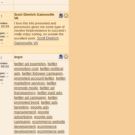
--
Scott Dietrich Gainesville
:
VA
рован
I love this info presented and
 10:33
possesses given me some type of
resolve forpersistance to succeed i
ии: --
really enjoy seeing, so sustain the
ие: --
Scott Dietrich
excellent work.
но
Gainesville VA
--
:
drgre
рован
twitter ad examples
twitter
,
 09:52
promotion cost
twitter political
,
ads
twitter follower campaign
ии: --
,
,
ие: --
promoted account twitter
twitter
,
но
marketing services
twitter
,
--
promote mode
twitter ad
,
transparency
twitter paid ads
,
,
twitter ad campaign
twitter
,
promoted trend
twitter ads
,
targeting
google ads
,
management
google
,
advertising
google ads
,
campaign
ecommerce website
,
development
ecommerce
,
development
ecommerce web
,