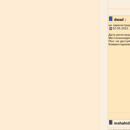
dwad :
не зарегистри
02.05.2022 ,
Дата регистрац
Местонахожден
Пол: не доступ
Комментариев: 
mshahid 