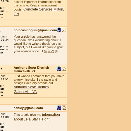
 07:29
a lot of important information from
this article. Keep sharing great
ии: --
Concrete Services Milton,
posts.
ие: --
ON
но
--
:
coincasinogum@gmail.com
рован
Your article has answered the
 06:34
question I was wondering about! I
would like to write a thesis on this
ии: --
subject, but I would like you to give
ие: --
토토검증
your opinion once :D
но
--
Anthony Scott Dietrich
:
Gainesville VA
рован
Just wanna comment that you have
 14:51
a very nice site, I the style and
design it actually stands out.
ии: --
Anthony Scott Dietrich
ие: --
Gainesville VA
но
--
ashley@gmail.com
рован
information
This article give me
 14:00
about Lela Star Height
.
ии: --
ие: --
но