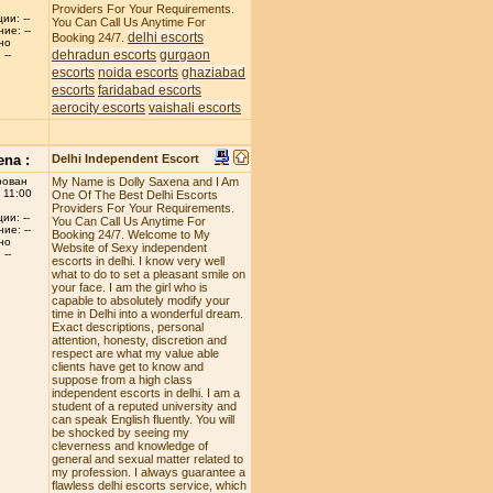
Providers For Your Requirements.
ии: --
You Can Call Us Anytime For
ие: --
delhi escorts
Booking 24/7.
но
dehradun escorts
gurgaon
--
escorts
noida escorts
ghaziabad
escorts
faridabad escorts
aerocity escorts
vaishali escorts
ena :
Delhi Independent Escort
рован
My Name is Dolly Saxena and I Am
 11:00
One Of The Best Delhi Escorts
Providers For Your Requirements.
ии: --
You Can Call Us Anytime For
ие: --
Booking 24/7. Welcome to My
но
Website of Sexy independent
--
escorts in delhi. I know very well
what to do to set a pleasant smile on
your face. I am the girl who is
capable to absolutely modify your
time in Delhi into a wonderful dream.
Exact descriptions, personal
attention, honesty, discretion and
respect are what my value able
clients have get to know and
suppose from a high class
independent escorts in delhi. I am a
student of a reputed university and
can speak English fluently. You will
be shocked by seeing my
cleverness and knowledge of
general and sexual matter related to
my profession. I always guarantee a
flawless delhi escorts service, which