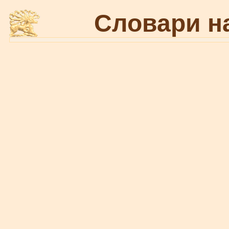
Словари н