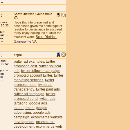
--
Scott Dietrich Gainesville
:
VA
рован
I love this info presented and
 10:33
possesses given me some type of
resolve forpersistance to succeed i
ии: --
really enjoy seeing, so sustain the
ие: --
Scott Dietrich
excellent work.
но
Gainesville VA
--
:
drgre
рован
twitter ad examples
twitter
,
 09:52
promotion cost
twitter political
,
ads
twitter follower campaign
ии: --
,
,
ие: --
promoted account twitter
twitter
,
но
marketing services
twitter
,
--
promote mode
twitter ad
,
transparency
twitter paid ads
,
,
twitter ad campaign
twitter
,
promoted trend
twitter ads
,
targeting
google ads
,
management
google
,
advertising
google ads
,
campaign
ecommerce website
,
development
ecommerce
,
development
ecommerce web
,