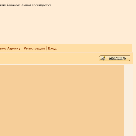
яти Таболова Акима посвящается.
|
|
|
ьмо Админу
Регистрация
Вход