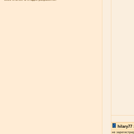
hilary77 
не зарегистри