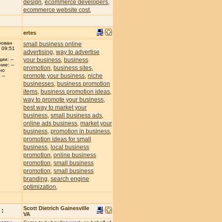
design
ecommerce developers
,
,
ecommerce website cost
,
ertes
рован
small business online
 09:51
advertising
way to advertise
,
your business
business
ии: --
,
ие: --
promotion
business sites
,
,
но
promote your business
niche
,
--
businesses
business promotion
,
items
business promotion ideas
,
,
way to promote your business
,
best way to market your
business
small business ads
,
,
online ads business
market your
,
business
promotion in business
,
,
promotion ideas for small
business
local business
,
promotion
online business
,
promotion
small business
,
promotion
small business
,
branding
search engine
,
optimization
,
Scott Dietrich Gainesville
:
VA