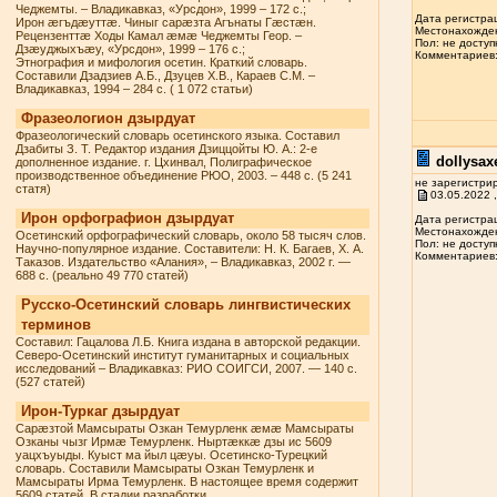
Чеджемты. – Владикавказ, «Урсдон», 1999 – 172 с.;
Дата регистрац
Ирон æгъдæуттæ. Чиныг сарæзта Агънаты Гæстæн.
Местонахожден
Рецензенттæ Ходы Камал æмæ Чеджемты Геор. –
Пол: не доступ
Дзæуджыхъæу, «Урсдон», 1999 – 176 с.;
Комментариев: 
Этнография и мифология осетин. Краткий словарь.
Составили Дзадзиев А.Б., Дзуцев Х.В., Караев С.М. –
Владикавказ, 1994 – 284 с. ( 1 072 статьи)
Фразеологион дзырдуат
Фразеологический словарь осетинского языка. Составил
Дзабиты З. Т. Редактор издания Дзиццойты Ю. А.: 2-е
dollysax
дополненное издание. г. Цхинвал, Полиграфическое
производственное объединение РЮО, 2003. – 448 с. (5 241
не зарегистри
статя)
03.05.2022 ,
Ирон орфографион дзырдуат
Дата регистрац
Местонахожден
Осетинский орфографический словарь, около 58 тысяч слов.
Пол: не доступ
Научно-популярное издание. Составители: Н. К. Багаев, Х. А.
Комментариев: 
Таказов. Издательство «Алания», – Владикавказ, 2002 г. —
688 с. (реально 49 770 статей)
Русско-Осетинский словарь лингвистических
терминов
Составил: Гацалова Л.Б. Книга издана в авторской редакции.
Северо-Осетинский институт гуманитарных и социальных
исследований – Владикавказ: РИО СОИГСИ, 2007. — 140 с.
(527 статей)
Ирон-Туркаг дзырдуат
Сарæзтой Мамсыраты Озкан Темурленк æмæ Мамсыраты
Озканы чызг Ирмæ Темурленк. Ныртæккæ дзы ис 5609
уацхъуыды. Куыст ма йыл цæуы. Осетинско-Турецкий
словарь. Составили Мамсыраты Озкан Темурленк и
Мамсыраты Ирма Темурленк. В настоящее время содержит
5609 статей. В стадии разработки.