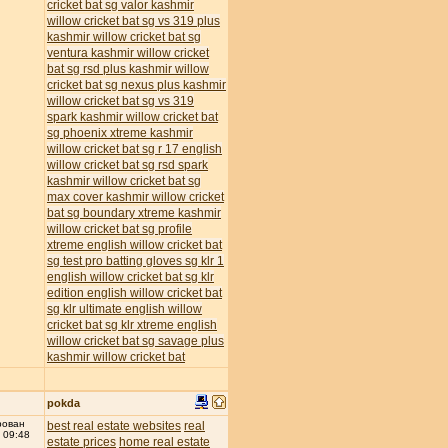
cricket bat
sg valor kashmir
willow cricket bat
sg vs 319 plus
kashmir willow cricket bat
sg
ventura kashmir willow cricket
bat
sg rsd plus kashmir willow
cricket bat
sg nexus plus kashmir
willow cricket bat
sg vs 319
spark kashmir willow cricket bat
sg phoenix xtreme kashmir
willow cricket bat
sg r 17 english
willow cricket bat
sg rsd spark
kashmir willow cricket bat
sg
max cover kashmir willow cricket
bat
sg boundary xtreme kashmir
willow cricket bat
sg profile
xtreme english willow cricket bat
sg test pro batting gloves
sg klr 1
english willow cricket bat
sg klr
edition english willow cricket bat
sg klr ultimate english willow
cricket bat
sg klr xtreme english
willow cricket bat
sg savage plus
kashmir willow cricket bat
pokda
рован
best real estate websites
real
 09:48
estate prices
home real estate