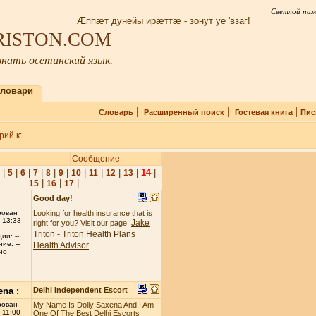
Светлой пам
Æппæт дунейы ирæттæ - зонут уе 'взаг!
IRISTON.COM
нать осетинский язык.
ловари
|
|
|
|
Словарь
Расширенный поиск
Гостевая книга
Пис
ий к:
Сообщение
|
|
|
|
|
|
|
|
|
|
14
|
5
6
7
8
9
10
11
12
13
|
|
|
15
16
17
Good day!
рован
Looking for health insurance that is
 13:33
Jake
right for you? Visit our page!
Triton - Triton Health Plans
ии: --
ие: --
Health Advisor
но
--
ena :
Delhi Independent Escort
рован
My Name Is Dolly Saxena And I Am
 11:00
One Of The Best Delhi Escorts