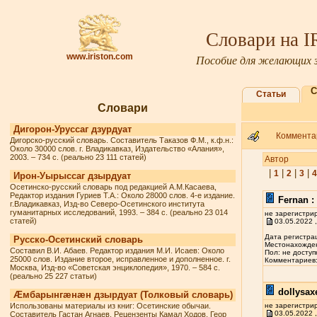
Словари на 
www.iriston.com
Пособие для желающих з
С
Статьи
Словари
Дигорон-Уруссаг дзурдуат
Комментар
Дигорско-русский словарь. Составитель Таказов Ф.М., к.ф.н.:
Около 30000 слов. г. Владикавказ, Издательство «Алания»,
2003. – 734 с. (реально 23 111 статей)
Автор
|
|
|
|
1
2
3
4
Ирон-Уырыссаг дзырдуат
Осетинско-русский словарь под редакцией А.М.Касаева,
Редактор издания Гуриев Т.А.: Около 28000 слов. 4-е издание.
Fernan :
г.Владикавказ, Изд-во Северо-Осетинского института
гуманитарных исследований, 1993. – 384 с. (реально 23 014
не зарегистри
статей)
03.05.2022 ,
Дата регистрац
Русско-Осетинский словарь
Местонахожден
Составил В.И. Абаев. Редактор издания М.И. Исаев: Около
Пол: не доступ
25000 слов. Издание второе, исправленное и дополненное. г.
Комментариев: 
Москва, Изд-во «Советская энциклопедия», 1970. – 584 с.
(реально 25 227 статьи)
dollysax
Æмбарынгæнæн дзырдуат (Толковый словарь)
Использованы материалы из книг: Осетинские обычаи.
не зарегистри
03.05.2022 ,
Составитель Гастан Агнаев. Рецензенты Камал Ходов, Геор