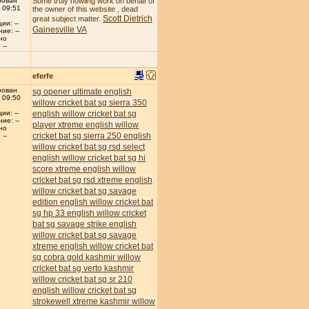
рован
Some truly howling work on behalf of
 09:51
the owner of this website , dead
Scott Dietrich
great subject matter.
ии: --
Gainesville VA
ие: --
но
--
eferfe
рован
sg opener ultimate english
 09:50
willow cricket bat
sg sierra 350
english willow cricket bat
sg
ии: --
ие: --
player xtreme english willow
но
cricket bat
sg sierra 250 english
--
willow cricket bat
sg rsd select
english willow cricket bat
sg hi
score xtreme english willow
cricket bat
sg rsd xtreme english
willow cricket bat
sg savage
edition english willow cricket bat
sg hp 33 english willow cricket
bat
sg savage strike english
willow cricket bat
sg savage
xtreme english willow cricket bat
sg cobra gold kashmir willow
cricket bat
sg verto kashmir
willow cricket bat
sg sr 210
english willow cricket bat
sg
strokewell xtreme kashmir willow