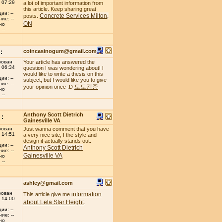
 07:29
a lot of important information from
this article. Keep sharing great
ии: --
Concrete Services Milton,
posts.
ие: --
ON
но
--
:
coincasinogum@gmail.com
рован
Your article has answered the
 06:34
question I was wondering about! I
would like to write a thesis on this
ии: --
subject, but I would like you to give
ие: --
토토검증
your opinion once :D
но
--
Anthony Scott Dietrich
:
Gainesville VA
рован
Just wanna comment that you have
 14:51
a very nice site, I the style and
design it actually stands out.
ии: --
Anthony Scott Dietrich
ие: --
Gainesville VA
но
--
ashley@gmail.com
рован
information
This article give me
 14:00
about Lela Star Height
.
ии: --
ие: --
но