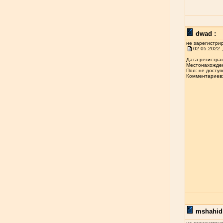
dwad :
не зарегистри
02.05.2022 ,
Дата регистрац
Местонахожден
Пол: не доступ
Комментариев: 
mshahid 