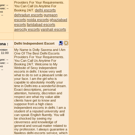
Providers For Your Requirements.
ии: --
You Can Call Us Anytime For
ие: --
delhi escorts
Booking 24/7.
но
dehradun escorts
gurgaon
--
escorts
noida escorts
ghaziabad
escorts
faridabad escorts
aerocity escorts
vaishali escorts
ena :
Delhi Independent Escort
рован
My Name is Dolly Saxena and I Am
 11:00
One Of The Best Delhi Escorts
Providers For Your Requirements.
ии: --
You Can Call Us Anytime For
ие: --
Booking 24/7. Welcome to My
но
Website of Sexy independent
--
escorts in delhi. I know very well
what to do to set a pleasant smile on
your face. I am the girl who is
capable to absolutely modify your
time in Delhi into a wonderful dream.
Exact descriptions, personal
attention, honesty, discretion and
respect are what my value able
clients have get to know and
suppose from a high class
independent escorts in delhi. I am a
student of a reputed university and
can speak English fluently. You will
be shocked by seeing my
cleverness and knowledge of
general and sexual matter related to
my profession. I always guarantee a
flawless delhi escorts service, which