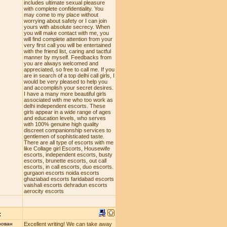
includes ultimate sexual pleasure
with complete confidentiality. You
may come to my place without
worrying about safety or I can join
yours with absolute secrecy. When
you will make contact with me, you
will find complete attention from your
very first call you will be entertained
with the friend list, caring and tactful
manner by myself. Feedbacks from
you are always welcomed and
appreciated, so free to call me. If you
are in search of a top delhi call girls, I
would be very pleased to help you
and accomplish your secret desires.
I have a many more beautiful girls
associated with me who too work as
delhi independent escorts. These
girls appear in a wide range of ages
and education levels, who serves
with 100% genuine high quality
discreet companionship services to
gentlemen of sophisticated taste.
There are all type of escorts with me
like Collage girl Escorts, Housewife
escorts, independent escorts, busty
escorts, brunette escorts, out call
escorts, in call escorts, duo escorts.
gurgaon escorts noida escorts
ghaziabad escorts faridabad escorts
vaishali escorts dehradun escorts
aerocity escorts
:
рован
Excellent writing! We can take away