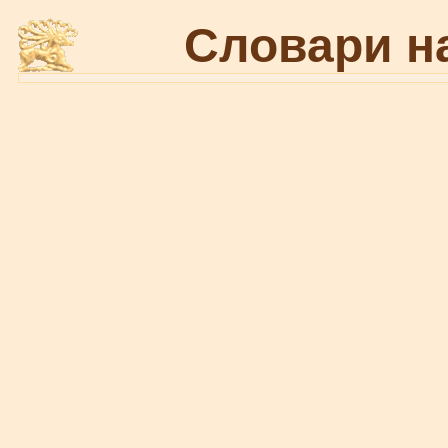
Словари н