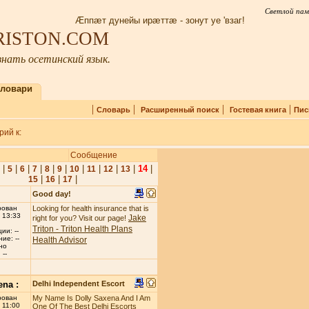
Светлой пам
Æппæт дунейы ирæттæ - зонут уе 'взаг!
IRISTON.COM
нать осетинский язык.
ловари
|
|
|
|
Словарь
Расширенный поиск
Гостевая книга
Пис
ий к:
Сообщение
|
|
|
|
|
|
|
|
|
|
14
|
5
6
7
8
9
10
11
12
13
|
|
|
15
16
17
Good day!
рован
Looking for health insurance that is
 13:33
Jake
right for you? Visit our page!
Triton - Triton Health Plans
ии: --
ие: --
Health Advisor
но
--
ena :
Delhi Independent Escort
рован
My Name Is Dolly Saxena And I Am
 11:00
One Of The Best Delhi Escorts