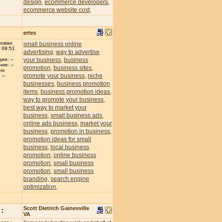
design
ecommerce developers
,
,
ecommerce website cost
,
ertes
рован
small business online
 09:51
advertising
way to advertise
,
your business
business
ии: --
,
ие: --
promotion
business sites
,
,
но
promote your business
niche
,
--
businesses
business promotion
,
items
business promotion ideas
,
,
way to promote your business
,
best way to market your
business
small business ads
,
,
online ads business
market your
,
business
promotion in business
,
,
promotion ideas for small
business
local business
,
promotion
online business
,
promotion
small business
,
promotion
small business
,
branding
search engine
,
optimization
,
Scott Dietrich Gainesville
:
VA