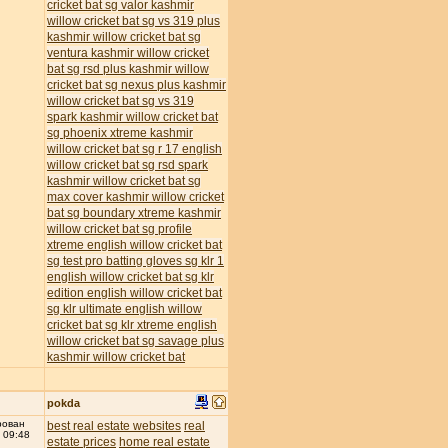
cricket bat
sg valor kashmir
willow cricket bat
sg vs 319 plus
kashmir willow cricket bat
sg
ventura kashmir willow cricket
bat
sg rsd plus kashmir willow
cricket bat
sg nexus plus kashmir
willow cricket bat
sg vs 319
spark kashmir willow cricket bat
sg phoenix xtreme kashmir
willow cricket bat
sg r 17 english
willow cricket bat
sg rsd spark
kashmir willow cricket bat
sg
max cover kashmir willow cricket
bat
sg boundary xtreme kashmir
willow cricket bat
sg profile
xtreme english willow cricket bat
sg test pro batting gloves
sg klr 1
english willow cricket bat
sg klr
edition english willow cricket bat
sg klr ultimate english willow
cricket bat
sg klr xtreme english
willow cricket bat
sg savage plus
kashmir willow cricket bat
pokda
рован
best real estate websites
real
 09:48
estate prices
home real estate