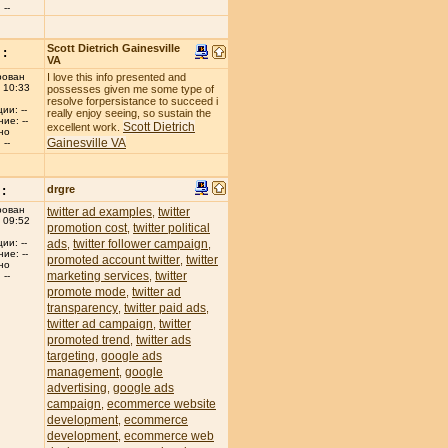
--
Scott Dietrich Gainesville
:
VA
рован
I love this info presented and
 10:33
possesses given me some type of
resolve forpersistance to succeed i
ии: --
really enjoy seeing, so sustain the
ие: --
Scott Dietrich
excellent work.
но
Gainesville VA
--
:
drgre
рован
twitter ad examples
twitter
,
 09:52
promotion cost
twitter political
,
ads
twitter follower campaign
ии: --
,
,
ие: --
promoted account twitter
twitter
,
но
marketing services
twitter
,
--
promote mode
twitter ad
,
transparency
twitter paid ads
,
,
twitter ad campaign
twitter
,
promoted trend
twitter ads
,
targeting
google ads
,
management
google
,
advertising
google ads
,
campaign
ecommerce website
,
development
ecommerce
,
development
ecommerce web
,