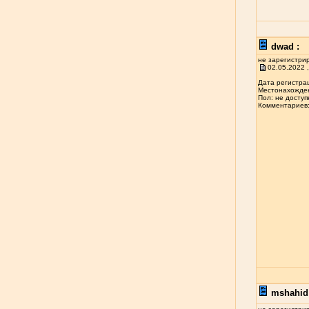
dwad :
не зарегистри
02.05.2022 ,
Дата регистрац
Местонахожден
Пол: не доступ
Комментариев: 
mshahid 