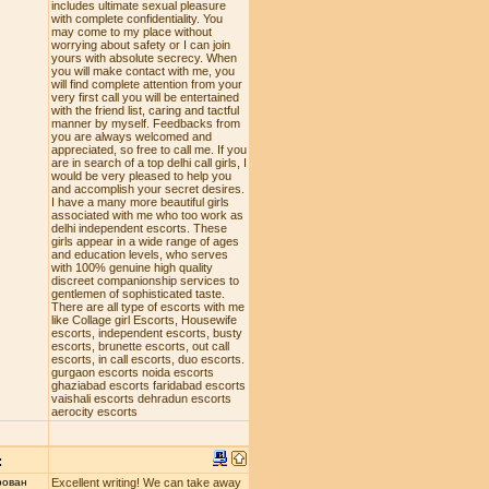
includes ultimate sexual pleasure
with complete confidentiality. You
may come to my place without
worrying about safety or I can join
yours with absolute secrecy. When
you will make contact with me, you
will find complete attention from your
very first call you will be entertained
with the friend list, caring and tactful
manner by myself. Feedbacks from
you are always welcomed and
appreciated, so free to call me. If you
are in search of a top delhi call girls, I
would be very pleased to help you
and accomplish your secret desires.
I have a many more beautiful girls
associated with me who too work as
delhi independent escorts. These
girls appear in a wide range of ages
and education levels, who serves
with 100% genuine high quality
discreet companionship services to
gentlemen of sophisticated taste.
There are all type of escorts with me
like Collage girl Escorts, Housewife
escorts, independent escorts, busty
escorts, brunette escorts, out call
escorts, in call escorts, duo escorts.
gurgaon escorts noida escorts
ghaziabad escorts faridabad escorts
vaishali escorts dehradun escorts
aerocity escorts
:
рован
Excellent writing! We can take away