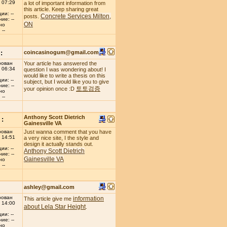
 07:29
a lot of important information from
this article. Keep sharing great
ии: --
Concrete Services Milton,
posts.
ие: --
ON
но
--
:
coincasinogum@gmail.com
рован
Your article has answered the
 06:34
question I was wondering about! I
would like to write a thesis on this
ии: --
subject, but I would like you to give
ие: --
토토검증
your opinion once :D
но
--
Anthony Scott Dietrich
:
Gainesville VA
рован
Just wanna comment that you have
 14:51
a very nice site, I the style and
design it actually stands out.
ии: --
Anthony Scott Dietrich
ие: --
Gainesville VA
но
--
ashley@gmail.com
рован
information
This article give me
 14:00
about Lela Star Height
.
ии: --
ие: --
но