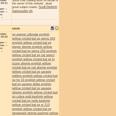
рован
Some truly howling work on behalf of
 09:51
the owner of this website , dead
Scott Dietrich
great subject matter.
ии: --
Gainesville VA
ие: --
но
--
eferfe
рован
sg opener ultimate english
 09:50
willow cricket bat
sg sierra 350
english willow cricket bat
sg
ии: --
ие: --
player xtreme english willow
но
cricket bat
sg sierra 250 english
--
willow cricket bat
sg rsd select
english willow cricket bat
sg hi
score xtreme english willow
cricket bat
sg rsd xtreme english
willow cricket bat
sg savage
edition english willow cricket bat
sg hp 33 english willow cricket
bat
sg savage strike english
willow cricket bat
sg savage
xtreme english willow cricket bat
sg cobra gold kashmir willow
cricket bat
sg verto kashmir
willow cricket bat
sg sr 210
english willow cricket bat
sg
strokewell xtreme kashmir willow