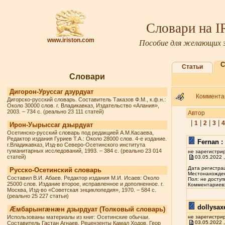
Словари на 
www.iriston.com
Пособие для желающих з
С
Статьи
Словари
Дигорон-Уруссаг дзурдуат
Комментар
Дигорско-русский словарь. Составитель Таказов Ф.М., к.ф.н.:
Около 30000 слов. г. Владикавказ, Издательство «Алания»,
2003. – 734 с. (реально 23 111 статей)
Автор
|
|
|
|
1
2
3
4
Ирон-Уырыссаг дзырдуат
Осетинско-русский словарь под редакцией А.М.Касаева,
Редактор издания Гуриев Т.А.: Около 28000 слов. 4-е издание.
Fernan :
г.Владикавказ, Изд-во Северо-Осетинского института
гуманитарных исследований, 1993. – 384 с. (реально 23 014
не зарегистри
статей)
03.05.2022 ,
Дата регистрац
Русско-Осетинский словарь
Местонахожден
Составил В.И. Абаев. Редактор издания М.И. Исаев: Около
Пол: не доступ
25000 слов. Издание второе, исправленное и дополненное. г.
Комментариев: 
Москва, Изд-во «Советская энциклопедия», 1970. – 584 с.
(реально 25 227 статьи)
dollysax
Æмбарынгæнæн дзырдуат (Толковый словарь)
Использованы материалы из книг: Осетинские обычаи.
не зарегистри
03.05.2022 ,
Составитель Гастан Агнаев. Рецензенты Камал Ходов, Геор