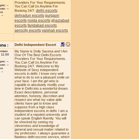
Providers For Your Requirements.
ии: --
You Can Call Us Anytime For
ие: --
delhi escorts
Booking 24/7.
но
dehradun escorts
gurgaon
--
escorts
noida escorts
ghaziabad
escorts
faridabad escorts
aerocity escorts
vaishali escorts
ena :
Delhi Independent Escort
рован
My Name is Dolly Saxena and I Am
 11:00
One Of The Best Delhi Escorts
Providers For Your Requirements.
ии: --
You Can Call Us Anytime For
ие: --
Booking 24/7. Welcome to My
но
Website of Sexy independent
--
escorts in delhi. I know very well
what to do to set a pleasant smile on
your face. I am the girl who is
capable to absolutely modify your
time in Delhi into a wonderful dream.
Exact descriptions, personal
attention, honesty, discretion and
respect are what my value able
clients have get to know and
suppose from a high class
independent escorts in delhi. I am a
student of a reputed university and
can speak English fluently. You will
be shocked by seeing my
cleverness and knowledge of
general and sexual matter related to
my profession. I always guarantee a
flawless delhi escorts service, which