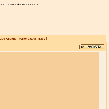
яти Таболова Акима посвящается.
|
|
|
ьмо Админу
Регистрация
Вход