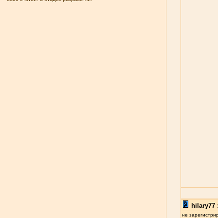
hilary77 
не зарегистри