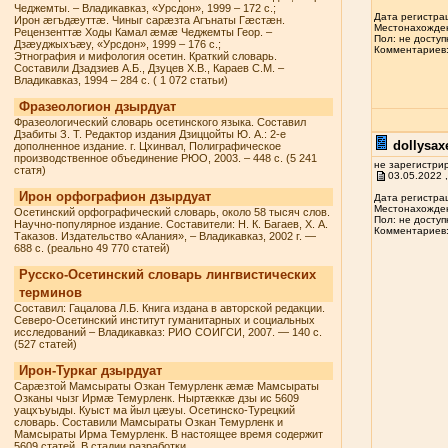
Чеджемты. – Владикавказ, «Урсдон», 1999 – 172 с.;
Дата регистрац
Ирон æгъдæуттæ. Чиныг сарæзта Агънаты Гæстæн.
Местонахожден
Рецензенттæ Ходы Камал æмæ Чеджемты Геор. –
Пол: не доступ
Дзæуджыхъæу, «Урсдон», 1999 – 176 с.;
Комментариев: 
Этнография и мифология осетин. Краткий словарь.
Составили Дзадзиев А.Б., Дзуцев Х.В., Караев С.М. –
Владикавказ, 1994 – 284 с. ( 1 072 статьи)
Фразеологион дзырдуат
Фразеологический словарь осетинского языка. Составил
Дзабиты З. Т. Редактор издания Дзиццойты Ю. А.: 2-е
dollysax
дополненное издание. г. Цхинвал, Полиграфическое
производственное объединение РЮО, 2003. – 448 с. (5 241
не зарегистри
статя)
03.05.2022 ,
Ирон орфографион дзырдуат
Дата регистрац
Местонахожден
Осетинский орфографический словарь, около 58 тысяч слов.
Пол: не доступ
Научно-популярное издание. Составители: Н. К. Багаев, Х. А.
Комментариев: 
Таказов. Издательство «Алания», – Владикавказ, 2002 г. —
688 с. (реально 49 770 статей)
Русско-Осетинский словарь лингвистических
терминов
Составил: Гацалова Л.Б. Книга издана в авторской редакции.
Северо-Осетинский институт гуманитарных и социальных
исследований – Владикавказ: РИО СОИГСИ, 2007. — 140 с.
(527 статей)
Ирон-Туркаг дзырдуат
Сарæзтой Мамсыраты Озкан Темурленк æмæ Мамсыраты
Озканы чызг Ирмæ Темурленк. Ныртæккæ дзы ис 5609
уацхъуыды. Куыст ма йыл цæуы. Осетинско-Турецкий
словарь. Составили Мамсыраты Озкан Темурленк и
Мамсыраты Ирма Темурленк. В настоящее время содержит
5609 статей. В стадии разработки.