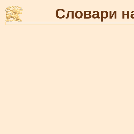
Словари н