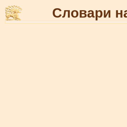
Словари н