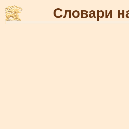
Словари н