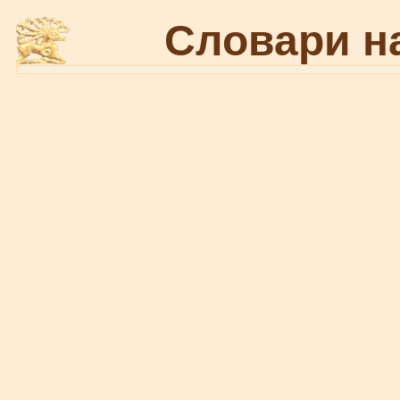
Словари н