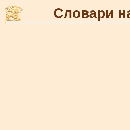
Словари н