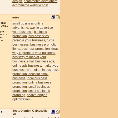
design
ecommerce developers
,
,
ecommerce website cost
,
ertes
рован
small business online
 09:51
advertising
way to advertise
,
your business
business
ии: --
,
ие: --
promotion
business sites
,
,
но
promote your business
niche
,
--
businesses
business promotion
,
items
business promotion ideas
,
,
way to promote your business
,
best way to market your
business
small business ads
,
,
online ads business
market your
,
business
promotion in business
,
,
promotion ideas for small
business
local business
,
promotion
online business
,
promotion
small business
,
promotion
small business
,
branding
search engine
,
optimization
,
Scott Dietrich Gainesville
:
VA