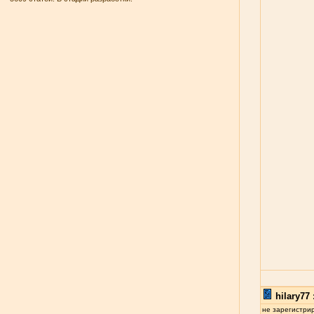
hilary77 
не зарегистри