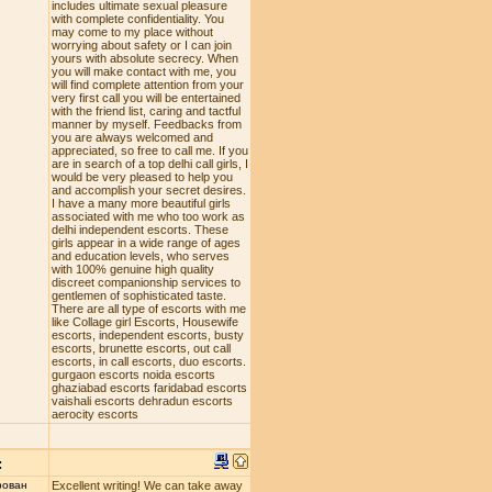
includes ultimate sexual pleasure
with complete confidentiality. You
may come to my place without
worrying about safety or I can join
yours with absolute secrecy. When
you will make contact with me, you
will find complete attention from your
very first call you will be entertained
with the friend list, caring and tactful
manner by myself. Feedbacks from
you are always welcomed and
appreciated, so free to call me. If you
are in search of a top delhi call girls, I
would be very pleased to help you
and accomplish your secret desires.
I have a many more beautiful girls
associated with me who too work as
delhi independent escorts. These
girls appear in a wide range of ages
and education levels, who serves
with 100% genuine high quality
discreet companionship services to
gentlemen of sophisticated taste.
There are all type of escorts with me
like Collage girl Escorts, Housewife
escorts, independent escorts, busty
escorts, brunette escorts, out call
escorts, in call escorts, duo escorts.
gurgaon escorts noida escorts
ghaziabad escorts faridabad escorts
vaishali escorts dehradun escorts
aerocity escorts
:
рован
Excellent writing! We can take away