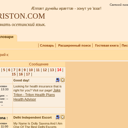
Светлой пам
Æппæт дунейы ирæттæ - зонут уе 'взаг!
IRISTON.COM
нать осетинский язык.
ловари
|
|
|
|
Словарь
Расширенный поиск
Гостевая книга
Пис
ий к:
Сообщение
|
|
|
|
|
|
|
|
|
|
14
|
5
6
7
8
9
10
11
12
13
|
|
|
15
16
17
Good day!
рован
Looking for health insurance that is
 13:33
Jake
right for you? Visit our page!
Triton - Triton Health Plans
ии: --
ие: --
Health Advisor
но
--
ena :
Delhi Independent Escort
рован
My Name Is Dolly Saxena And I Am
 11:00
One Of The Best Delhi Escorts