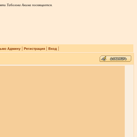
яти Таболова Акима посвящается.
|
|
|
ьмо Админу
Регистрация
Вход