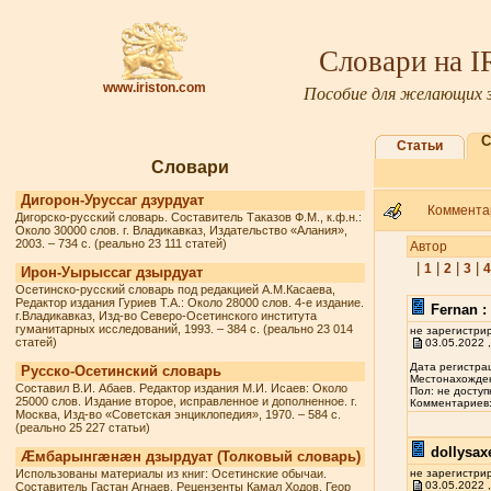
Словари на 
www.iriston.com
Пособие для желающих з
С
Статьи
Словари
Дигорон-Уруссаг дзурдуат
Комментар
Дигорско-русский словарь. Составитель Таказов Ф.М., к.ф.н.:
Около 30000 слов. г. Владикавказ, Издательство «Алания»,
2003. – 734 с. (реально 23 111 статей)
Автор
|
|
|
|
1
2
3
4
Ирон-Уырыссаг дзырдуат
Осетинско-русский словарь под редакцией А.М.Касаева,
Редактор издания Гуриев Т.А.: Около 28000 слов. 4-е издание.
Fernan :
г.Владикавказ, Изд-во Северо-Осетинского института
гуманитарных исследований, 1993. – 384 с. (реально 23 014
не зарегистри
статей)
03.05.2022 ,
Дата регистрац
Русско-Осетинский словарь
Местонахожден
Составил В.И. Абаев. Редактор издания М.И. Исаев: Около
Пол: не доступ
25000 слов. Издание второе, исправленное и дополненное. г.
Комментариев: 
Москва, Изд-во «Советская энциклопедия», 1970. – 584 с.
(реально 25 227 статьи)
dollysax
Æмбарынгæнæн дзырдуат (Толковый словарь)
Использованы материалы из книг: Осетинские обычаи.
не зарегистри
03.05.2022 ,
Составитель Гастан Агнаев. Рецензенты Камал Ходов, Геор