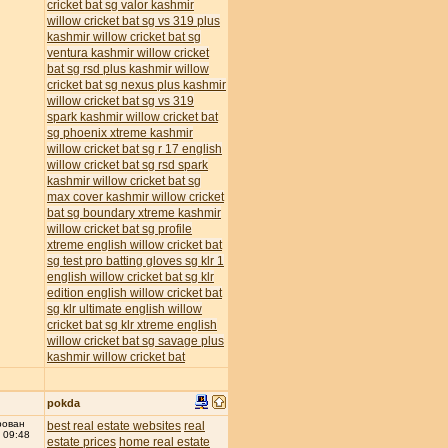
cricket bat
sg valor kashmir
willow cricket bat
sg vs 319 plus
kashmir willow cricket bat
sg
ventura kashmir willow cricket
bat
sg rsd plus kashmir willow
cricket bat
sg nexus plus kashmir
willow cricket bat
sg vs 319
spark kashmir willow cricket bat
sg phoenix xtreme kashmir
willow cricket bat
sg r 17 english
willow cricket bat
sg rsd spark
kashmir willow cricket bat
sg
max cover kashmir willow cricket
bat
sg boundary xtreme kashmir
willow cricket bat
sg profile
xtreme english willow cricket bat
sg test pro batting gloves
sg klr 1
english willow cricket bat
sg klr
edition english willow cricket bat
sg klr ultimate english willow
cricket bat
sg klr xtreme english
willow cricket bat
sg savage plus
kashmir willow cricket bat
pokda
рован
best real estate websites
real
 09:48
estate prices
home real estate