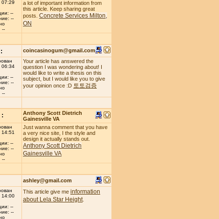
 07:29
a lot of important information from
this article. Keep sharing great
ии: --
Concrete Services Milton,
posts.
ие: --
ON
но
--
:
coincasinogum@gmail.com
рован
Your article has answered the
 06:34
question I was wondering about! I
would like to write a thesis on this
ии: --
subject, but I would like you to give
ие: --
토토검증
your opinion once :D
но
--
Anthony Scott Dietrich
:
Gainesville VA
рован
Just wanna comment that you have
 14:51
a very nice site, I the style and
design it actually stands out.
ии: --
Anthony Scott Dietrich
ие: --
Gainesville VA
но
--
ashley@gmail.com
рован
information
This article give me
 14:00
about Lela Star Height
.
ии: --
ие: --
но