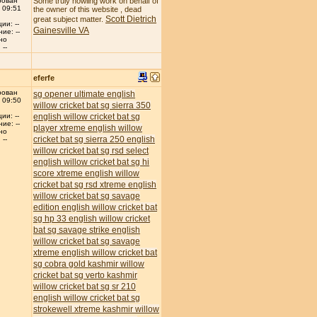
рован
Some truly howling work on behalf of
 09:51
the owner of this website , dead
Scott Dietrich
great subject matter.
ии: --
Gainesville VA
ие: --
но
--
eferfe
рован
sg opener ultimate english
 09:50
willow cricket bat
sg sierra 350
english willow cricket bat
sg
ии: --
ие: --
player xtreme english willow
но
cricket bat
sg sierra 250 english
--
willow cricket bat
sg rsd select
english willow cricket bat
sg hi
score xtreme english willow
cricket bat
sg rsd xtreme english
willow cricket bat
sg savage
edition english willow cricket bat
sg hp 33 english willow cricket
bat
sg savage strike english
willow cricket bat
sg savage
xtreme english willow cricket bat
sg cobra gold kashmir willow
cricket bat
sg verto kashmir
willow cricket bat
sg sr 210
english willow cricket bat
sg
strokewell xtreme kashmir willow