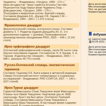
Чеджемты. – Владикавказ, «Урсдон», 1999 – 172 с.;
Дата регистрац
Ирон æгъдæуттæ. Чиныг сарæзта Агънаты Гæстæн.
Местонахожден
Рецензенттæ Ходы Камал æмæ Чеджемты Геор. –
Пол: не доступ
Дзæуджыхъæу, «Урсдон», 1999 – 176 с.;
Комментариев: 
Этнография и мифология осетин. Краткий словарь.
Составили Дзадзиев А.Б., Дзуцев Х.В., Караев С.М. –
Владикавказ, 1994 – 284 с. ( 1 072 статьи)
Фразеологион дзырдуат
Фразеологический словарь осетинского языка. Составил
Дзабиты З. Т. Редактор издания Дзиццойты Ю. А.: 2-е
dollysax
дополненное издание. г. Цхинвал, Полиграфическое
производственное объединение РЮО, 2003. – 448 с. (5 241
не зарегистри
статя)
03.05.2022 ,
Ирон орфографион дзырдуат
Дата регистрац
Местонахожден
Осетинский орфографический словарь, около 58 тысяч слов.
Пол: не доступ
Научно-популярное издание. Составители: Н. К. Багаев, Х. А.
Комментариев: 
Таказов. Издательство «Алания», – Владикавказ, 2002 г. —
688 с. (реально 49 770 статей)
Русско-Осетинский словарь лингвистических
терминов
Составил: Гацалова Л.Б. Книга издана в авторской редакции.
Северо-Осетинский институт гуманитарных и социальных
исследований – Владикавказ: РИО СОИГСИ, 2007. — 140 с.
(527 статей)
Ирон-Туркаг дзырдуат
Сарæзтой Мамсыраты Озкан Темурленк æмæ Мамсыраты
Озканы чызг Ирмæ Темурленк. Ныртæккæ дзы ис 5609
уацхъуыды. Куыст ма йыл цæуы. Осетинско-Турецкий
словарь. Составили Мамсыраты Озкан Темурленк и
Мамсыраты Ирма Темурленк. В настоящее время содержит
5609 статей. В стадии разработки.