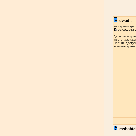
dwad :
не зарегистри
02.05.2022 ,
Дата регистрац
Местонахожден
Пол: не доступ
Комментариев: 
mshahid 