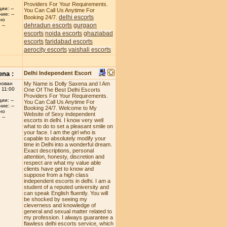
Providers For Your Requirements.
ии: --
You Can Call Us Anytime For
ие: --
delhi escorts
Booking 24/7.
но
dehradun escorts
gurgaon
--
escorts
noida escorts
ghaziabad
escorts
faridabad escorts
aerocity escorts
vaishali escorts
ena :
Delhi Independent Escort
рован
My Name is Dolly Saxena and I Am
 11:00
One Of The Best Delhi Escorts
Providers For Your Requirements.
ии: --
You Can Call Us Anytime For
ие: --
Booking 24/7. Welcome to My
но
Website of Sexy independent
--
escorts in delhi. I know very well
what to do to set a pleasant smile on
your face. I am the girl who is
capable to absolutely modify your
time in Delhi into a wonderful dream.
Exact descriptions, personal
attention, honesty, discretion and
respect are what my value able
clients have get to know and
suppose from a high class
independent escorts in delhi. I am a
student of a reputed university and
can speak English fluently. You will
be shocked by seeing my
cleverness and knowledge of
general and sexual matter related to
my profession. I always guarantee a
flawless delhi escorts service, which