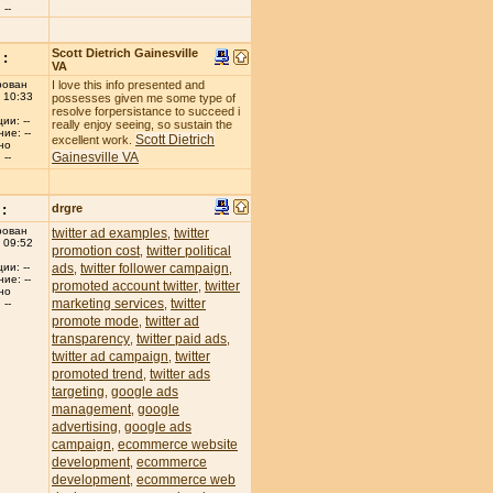
--
Scott Dietrich Gainesville
:
VA
рован
I love this info presented and
 10:33
possesses given me some type of
resolve forpersistance to succeed i
ии: --
really enjoy seeing, so sustain the
ие: --
Scott Dietrich
excellent work.
но
Gainesville VA
--
:
drgre
рован
twitter ad examples
twitter
,
 09:52
promotion cost
twitter political
,
ads
twitter follower campaign
ии: --
,
,
ие: --
promoted account twitter
twitter
,
но
marketing services
twitter
,
--
promote mode
twitter ad
,
transparency
twitter paid ads
,
,
twitter ad campaign
twitter
,
promoted trend
twitter ads
,
targeting
google ads
,
management
google
,
advertising
google ads
,
campaign
ecommerce website
,
development
ecommerce
,
development
ecommerce web
,