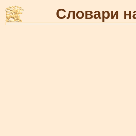
Словари н