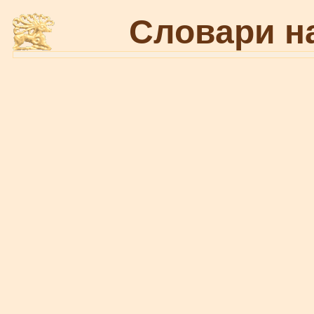
Словари н