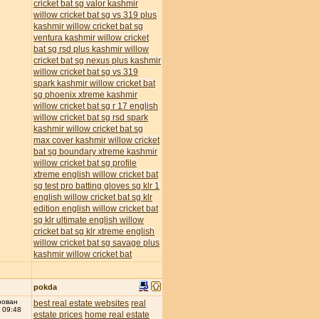
cricket bat
sg valor kashmir
willow cricket bat
sg vs 319 plus
kashmir willow cricket bat
sg
ventura kashmir willow cricket
bat
sg rsd plus kashmir willow
cricket bat
sg nexus plus kashmir
willow cricket bat
sg vs 319
spark kashmir willow cricket bat
sg phoenix xtreme kashmir
willow cricket bat
sg r 17 english
willow cricket bat
sg rsd spark
kashmir willow cricket bat
sg
max cover kashmir willow cricket
bat
sg boundary xtreme kashmir
willow cricket bat
sg profile
xtreme english willow cricket bat
sg test pro batting gloves
sg klr 1
english willow cricket bat
sg klr
edition english willow cricket bat
sg klr ultimate english willow
cricket bat
sg klr xtreme english
willow cricket bat
sg savage plus
kashmir willow cricket bat
pokda
рован
best real estate websites
real
 09:48
estate prices
home real estate