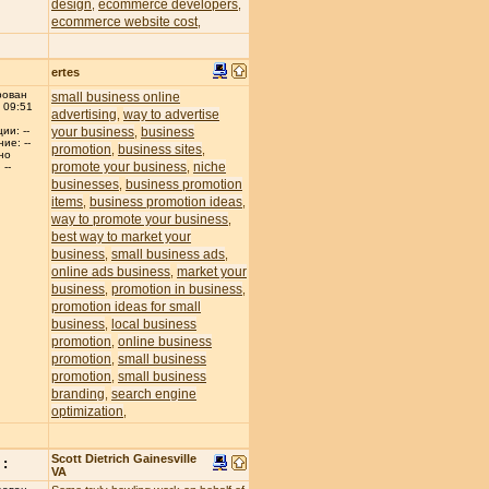
design
ecommerce developers
,
,
ecommerce website cost
,
ertes
рован
small business online
 09:51
advertising
way to advertise
,
your business
business
ии: --
,
ие: --
promotion
business sites
,
,
но
promote your business
niche
,
--
businesses
business promotion
,
items
business promotion ideas
,
,
way to promote your business
,
best way to market your
business
small business ads
,
,
online ads business
market your
,
business
promotion in business
,
,
promotion ideas for small
business
local business
,
promotion
online business
,
promotion
small business
,
promotion
small business
,
branding
search engine
,
optimization
,
Scott Dietrich Gainesville
:
VA