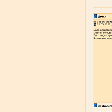
dwad :
не зарегистри
02.05.2022 ,
Дата регистрац
Местонахожден
Пол: не доступ
Комментариев: 
mshahid 