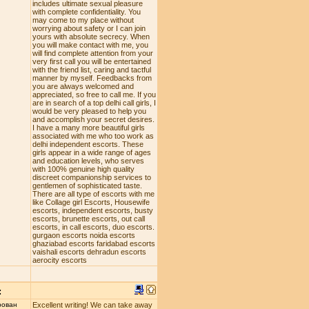
includes ultimate sexual pleasure
with complete confidentiality. You
may come to my place without
worrying about safety or I can join
yours with absolute secrecy. When
you will make contact with me, you
will find complete attention from your
very first call you will be entertained
with the friend list, caring and tactful
manner by myself. Feedbacks from
you are always welcomed and
appreciated, so free to call me. If you
are in search of a top delhi call girls, I
would be very pleased to help you
and accomplish your secret desires.
I have a many more beautiful girls
associated with me who too work as
delhi independent escorts. These
girls appear in a wide range of ages
and education levels, who serves
with 100% genuine high quality
discreet companionship services to
gentlemen of sophisticated taste.
There are all type of escorts with me
like Collage girl Escorts, Housewife
escorts, independent escorts, busty
escorts, brunette escorts, out call
escorts, in call escorts, duo escorts.
gurgaon escorts noida escorts
ghaziabad escorts faridabad escorts
vaishali escorts dehradun escorts
aerocity escorts
:
рован
Excellent writing! We can take away