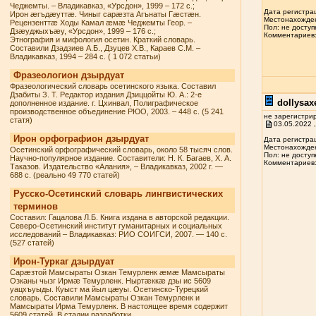
Чеджемты. – Владикавказ, «Урсдон», 1999 – 172 с.;
Дата регистрац
Ирон æгъдæуттæ. Чиныг сарæзта Агънаты Гæстæн.
Местонахожден
Рецензенттæ Ходы Камал æмæ Чеджемты Геор. –
Пол: не доступ
Дзæуджыхъæу, «Урсдон», 1999 – 176 с.;
Комментариев: 
Этнография и мифология осетин. Краткий словарь.
Составили Дзадзиев А.Б., Дзуцев Х.В., Караев С.М. –
Владикавказ, 1994 – 284 с. ( 1 072 статьи)
Фразеологион дзырдуат
Фразеологический словарь осетинского языка. Составил
Дзабиты З. Т. Редактор издания Дзиццойты Ю. А.: 2-е
dollysax
дополненное издание. г. Цхинвал, Полиграфическое
производственное объединение РЮО, 2003. – 448 с. (5 241
не зарегистри
статя)
03.05.2022 ,
Ирон орфографион дзырдуат
Дата регистрац
Местонахожден
Осетинский орфографический словарь, около 58 тысяч слов.
Пол: не доступ
Научно-популярное издание. Составители: Н. К. Багаев, Х. А.
Комментариев: 
Таказов. Издательство «Алания», – Владикавказ, 2002 г. —
688 с. (реально 49 770 статей)
Русско-Осетинский словарь лингвистических
терминов
Составил: Гацалова Л.Б. Книга издана в авторской редакции.
Северо-Осетинский институт гуманитарных и социальных
исследований – Владикавказ: РИО СОИГСИ, 2007. — 140 с.
(527 статей)
Ирон-Туркаг дзырдуат
Сарæзтой Мамсыраты Озкан Темурленк æмæ Мамсыраты
Озканы чызг Ирмæ Темурленк. Ныртæккæ дзы ис 5609
уацхъуыды. Куыст ма йыл цæуы. Осетинско-Турецкий
словарь. Составили Мамсыраты Озкан Темурленк и
Мамсыраты Ирма Темурленк. В настоящее время содержит
5609 статей. В стадии разработки.