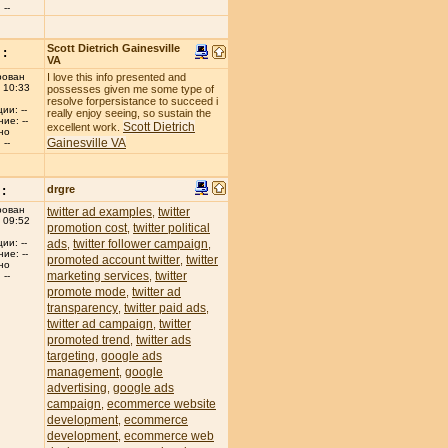
--
Scott Dietrich Gainesville
:
VA
рован
I love this info presented and
 10:33
possesses given me some type of
resolve forpersistance to succeed i
ии: --
really enjoy seeing, so sustain the
ие: --
Scott Dietrich
excellent work.
но
Gainesville VA
--
:
drgre
рован
twitter ad examples
twitter
,
 09:52
promotion cost
twitter political
,
ads
twitter follower campaign
ии: --
,
,
ие: --
promoted account twitter
twitter
,
но
marketing services
twitter
,
--
promote mode
twitter ad
,
transparency
twitter paid ads
,
,
twitter ad campaign
twitter
,
promoted trend
twitter ads
,
targeting
google ads
,
management
google
,
advertising
google ads
,
campaign
ecommerce website
,
development
ecommerce
,
development
ecommerce web
,