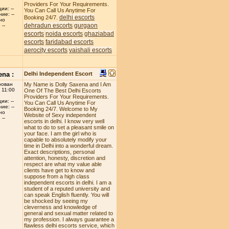
Providers For Your Requirements.
ии: --
You Can Call Us Anytime For
ие: --
delhi escorts
Booking 24/7.
но
dehradun escorts
gurgaon
--
escorts
noida escorts
ghaziabad
escorts
faridabad escorts
aerocity escorts
vaishali escorts
ena :
Delhi Independent Escort
рован
My Name is Dolly Saxena and I Am
 11:00
One Of The Best Delhi Escorts
Providers For Your Requirements.
ии: --
You Can Call Us Anytime For
ие: --
Booking 24/7. Welcome to My
но
Website of Sexy independent
--
escorts in delhi. I know very well
what to do to set a pleasant smile on
your face. I am the girl who is
capable to absolutely modify your
time in Delhi into a wonderful dream.
Exact descriptions, personal
attention, honesty, discretion and
respect are what my value able
clients have get to know and
suppose from a high class
independent escorts in delhi. I am a
student of a reputed university and
can speak English fluently. You will
be shocked by seeing my
cleverness and knowledge of
general and sexual matter related to
my profession. I always guarantee a
flawless delhi escorts service, which