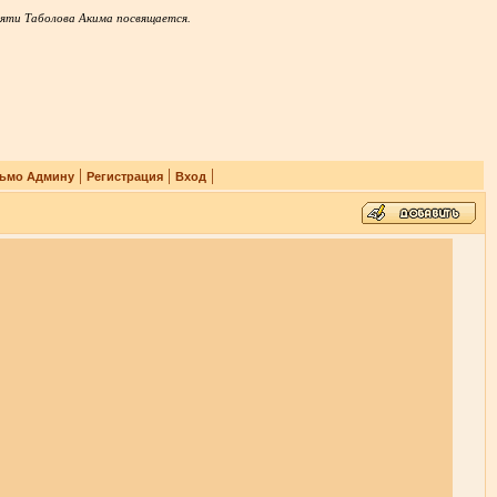
яти Таболова Акима посвящается.
|
|
|
ьмо Админу
Регистрация
Вход