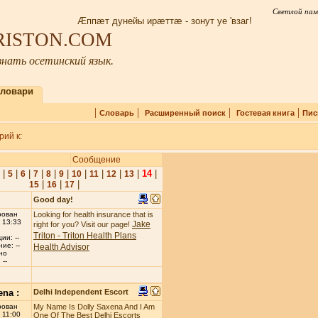
Светлой пам
Æппæт дунейы ирæттæ - зонут уе 'взаг!
IRISTON.COM
нать осетинский язык.
ловари
|
|
|
|
Словарь
Расширенный поиск
Гостевая книга
Пис
ий к:
Сообщение
|
|
|
|
|
|
|
|
|
|
14
|
5
6
7
8
9
10
11
12
13
|
|
|
15
16
17
Good day!
рован
Looking for health insurance that is
 13:33
Jake
right for you? Visit our page!
Triton - Triton Health Plans
ии: --
ие: --
Health Advisor
но
--
ena :
Delhi Independent Escort
рован
My Name Is Dolly Saxena And I Am
 11:00
One Of The Best Delhi Escorts