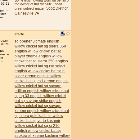
рован
Some truly howling work on behalf of
 09:51
the owner of this website , dead
Scott Dietrich
great subject matter.
ии: --
Gainesville VA
ие: --
но
--
eferfe
рован
sg opener ultimate english
 09:50
willow cricket bat
sg sierra 350
english willow cricket bat
sg
ии: --
ие: --
player xtreme english willow
но
cricket bat
sg sierra 250 english
--
willow cricket bat
sg rsd select
english willow cricket bat
sg hi
score xtreme english willow
cricket bat
sg rsd xtreme english
willow cricket bat
sg savage
edition english willow cricket bat
sg hp 33 english willow cricket
bat
sg savage strike english
willow cricket bat
sg savage
xtreme english willow cricket bat
sg cobra gold kashmir willow
cricket bat
sg verto kashmir
willow cricket bat
sg sr 210
english willow cricket bat
sg
strokewell xtreme kashmir willow