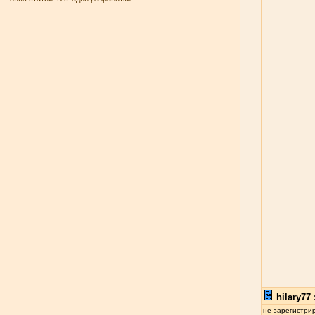
hilary77 
не зарегистри