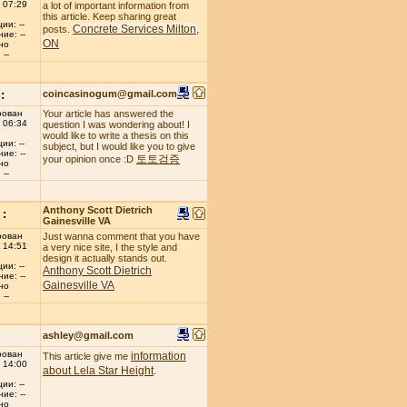
 07:29
a lot of important information from
this article. Keep sharing great
ии: --
Concrete Services Milton,
posts.
ие: --
ON
но
--
:
coincasinogum@gmail.com
рован
Your article has answered the
 06:34
question I was wondering about! I
would like to write a thesis on this
ии: --
subject, but I would like you to give
ие: --
토토검증
your opinion once :D
но
--
Anthony Scott Dietrich
:
Gainesville VA
рован
Just wanna comment that you have
 14:51
a very nice site, I the style and
design it actually stands out.
ии: --
Anthony Scott Dietrich
ие: --
Gainesville VA
но
--
ashley@gmail.com
рован
information
This article give me
 14:00
about Lela Star Height
.
ии: --
ие: --
но