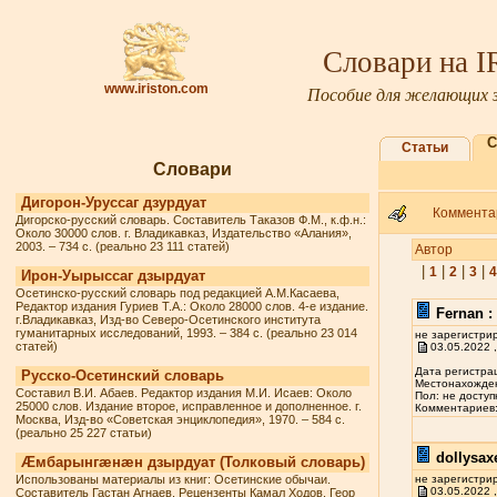
Словари на 
www.iriston.com
Пособие для желающих з
С
Статьи
Словари
Дигорон-Уруссаг дзурдуат
Комментар
Дигорско-русский словарь. Составитель Таказов Ф.М., к.ф.н.:
Около 30000 слов. г. Владикавказ, Издательство «Алания»,
2003. – 734 с. (реально 23 111 статей)
Автор
|
|
|
|
1
2
3
4
Ирон-Уырыссаг дзырдуат
Осетинско-русский словарь под редакцией А.М.Касаева,
Редактор издания Гуриев Т.А.: Около 28000 слов. 4-е издание.
Fernan :
г.Владикавказ, Изд-во Северо-Осетинского института
гуманитарных исследований, 1993. – 384 с. (реально 23 014
не зарегистри
статей)
03.05.2022 ,
Дата регистрац
Русско-Осетинский словарь
Местонахожден
Составил В.И. Абаев. Редактор издания М.И. Исаев: Около
Пол: не доступ
25000 слов. Издание второе, исправленное и дополненное. г.
Комментариев: 
Москва, Изд-во «Советская энциклопедия», 1970. – 584 с.
(реально 25 227 статьи)
dollysax
Æмбарынгæнæн дзырдуат (Толковый словарь)
Использованы материалы из книг: Осетинские обычаи.
не зарегистри
03.05.2022 ,
Составитель Гастан Агнаев. Рецензенты Камал Ходов, Геор